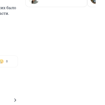
них было
асти.
0