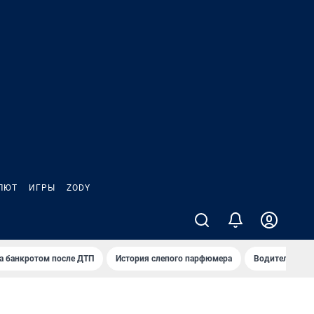
ЛЮТ
ИГРЫ
ZODY
а банкротом после ДТП
История слепого парфюмера
Водители пер