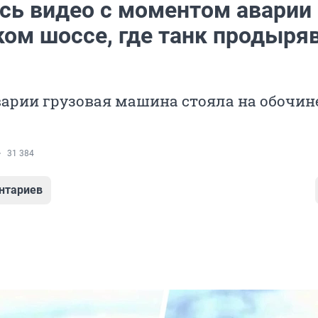
сь видео с моментом аварии 
ом шоссе, где танк продыря
арии грузовая машина стояла на обочине
31 384
нтариев