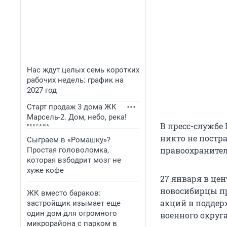
Нас ждут целых семь коротких
рабочих недель: график на
2027 год
Старт продаж 3 дома ЖК
Марсель-2. Дом, небо, река!
В пресс-службе
никто не постр
Сыграем в «Ромашку»?
правоохранител
Простая головоломка,
которая взбодрит мозг не
хуже кофе
27 января в це
новосибирцы пр
ЖК вместо бараков:
акций в поддер
застройщик изымает еще
один дом для огромного
военного округа
микрорайона с парком в