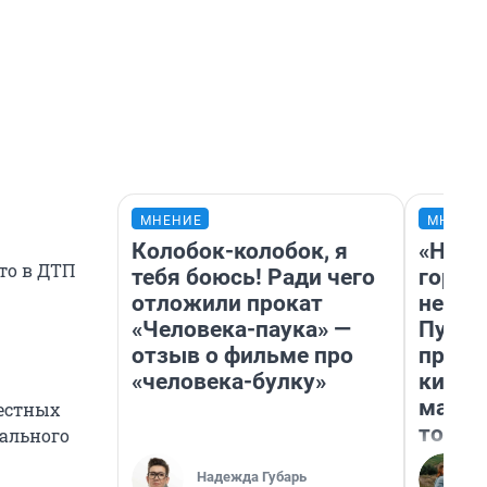
МНЕНИЕ
МНЕНИ
Колобок-колобок, я
«Нет 
то в ДТП
тебя боюсь! Ради чего
городо
отложили прокат
недоф
«Человека-паука» —
Путеш
отзыв о фильме про
проех
«человека-булку»
килом
машин
естных
того
рального
Надежда Губарь