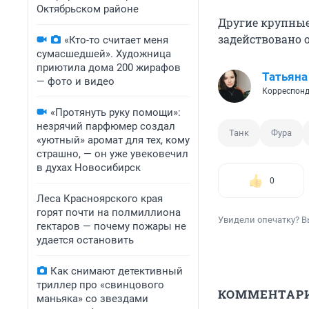
Октябрьском районе
Другие крупные
задействовано о
«Кто-то считает меня
сумасшедшей». Художница
приютила дома 200 жирафов
Татьяна
— фото и видео
Корреспонд
«Протянуть руку помощи»:
незрячий парфюмер создал
Танк
Фура
«уютный» аромат для тех, кому
страшно, — он уже увековечил
в духах Новосибирск
0
Леса Красноярского края
горят почти на полмиллиона
Увидели опечатку? В
гектаров — почему пожары не
удается остановить
Как снимают детективный
триллер про «свинцового
КОММЕНТАР
маньяка» со звездами