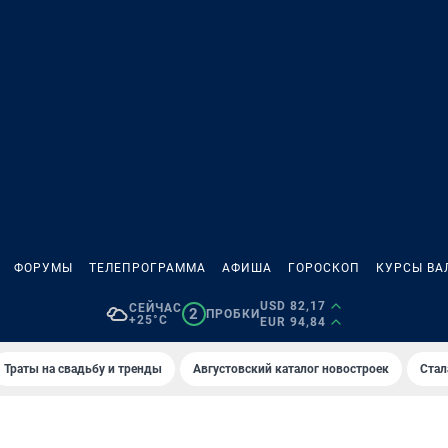
ФОРУМЫ
ТЕЛЕПРОГРАММА
АФИША
ГОРОСКОП
КУРСЫ ВА
USD 82,17
СЕЙЧАС
2
ПРОБКИ
+25°C
EUR 94,84
Траты на свадьбу и тренды
Августовский каталог новостроек
Стал