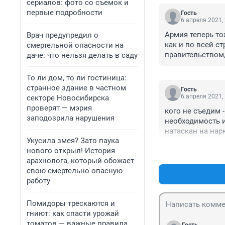
сериалов: фото со съемок и
первые подробности
Гость
6 апреля 2021,
Армия теперь то
Врач предупредил о
как и по всей ст
смертельной опасности на
правительством,
даче: что нельзя делать в саду
То ли дом, то ли гостиница:
странное здание в частном
Гость
6 апреля 2021,
секторе Новосибирска
проверят — мэрия
кого не съедим 
заподозрила нарушения
необходимость и
натаскан на нар
Укусила змея? Зато паука
нового открыл! История
арахнолога, который обожает
свою смертельно опасную
работу
Помидоры трескаются и
гниют: как спасти урожай
томатов — важные правила