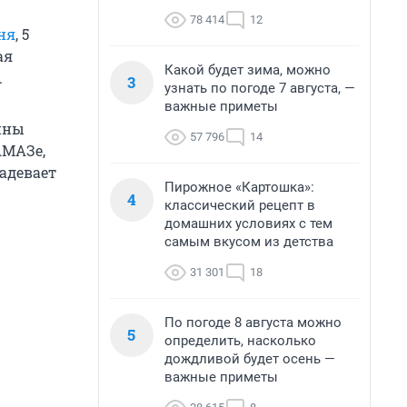
78 414
12
ня
, 5
ая
Какой будет зима, можно
.
3
узнать по погоде 7 августа, —
важные приметы
шины
57 796
14
АМАЗе,
задевает
Пирожное «Картошка»:
4
классический рецепт в
домашних условиях с тем
самым вкусом из детства
31 301
18
По погоде 8 августа можно
5
определить, насколько
дождливой будет осень —
важные приметы