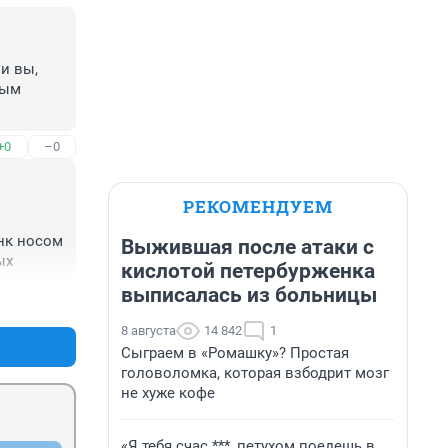
 вы, 
ым 
+0
–0
РЕКОМЕНДУЕМ
нк носом 
Выжившая после атаки с
ых
кислотой петербурженка
выписалась из больницы
+0
–0
8 августа
14 842
1
Сыграем в «Ромашку»? Простая
головоломка, которая взбодрит мозг
не хуже кофе
«Я тебя счас ***, петухом поедешь в