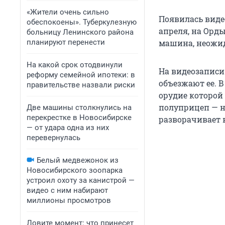
«Жители очень сильно
Появилась виде
обеспокоены». Туберкулезную
апреля, на Орд
больницу Ленинского района
планируют перенести
машина, неожид
На какой срок отодвинули
На видеозаписи
реформу семейной ипотеки: в
объезжают ее. 
правительстве назвали риски
орудие которой 
полуприцеп — н
Две машины столкнулись на
перекрестке в Новосибирске
разворачивает 
— от удара одна из них
перевернулась
Белый медвежонок из
Новосибирского зоопарка
устроил охоту за канистрой —
видео с ним набирают
миллионы просмотров
Ловите момент: что принесет