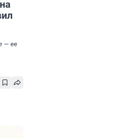
на
вил
 — ее