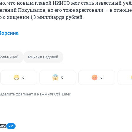
тно, что новым главой НИИТО мог стать известный уч
вгений Покушалов, но его тоже арестовали — в отнош
о о хищении 1,3 миллиарда рублей.
Морсина
 больницей
Михаил Садовой
0
0
0
ыделите фрагмент и нажмите Ctrl+Enter
ИИ
22