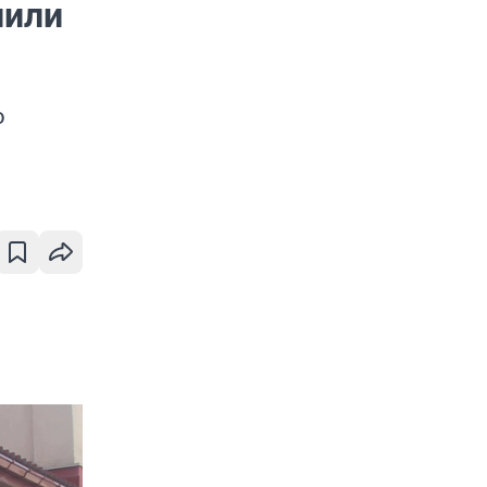
лили
о