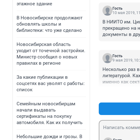
этажное здание
Гость
10 мая 2019, 1
В Новосибирске продолжают
В НИИТО им. Цив
обновлять школы и
прекращено на н
библиотеки: что уже сделано
документы в дру
противоречивую
Новосибирская область
уходит от точечной застройки.
Гость
Министр сообщил о новых
9 мая 2019, 10
правилах в регионе
Несколько раз в
литературой. Ка
За какие публикации в
именно как сект
соцсетях вас уволят с работы:
литература у ни
список
пациентов. кото
календарик или ч
Семейным новосибирцам
впечатление оста
начали выдавать
заплатил около 
сертификаты на покупку
пришлось после 
автомобиля. Как их получить
проблему навсег
судятся пауки в 
Небольшие дожди и грозы. В