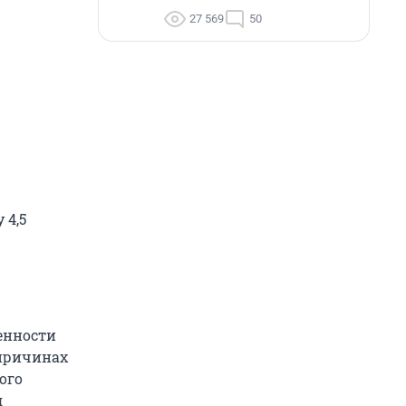
27 569
50
 4,5
енности
 причинах
ого
я