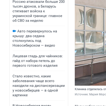
Россию атаковали больше 200
тысяч дронов, а Беларусь
стягивает войска к
украинской границе: главное
об СВО за неделю
Авто перевернулось на
крышу: два седана
столкнулись под
Новосибирском — видео
Лицевая гладь для чайников:
гайд от набора петель до
первого готового изделия
Стало известно, какие
заболевания чаще всего
находили на диспансеризации
Клиника отделилась от
у новосибирцев — в одной
Источник: 
Мария Морс
картинке
В Новосибирске вновь