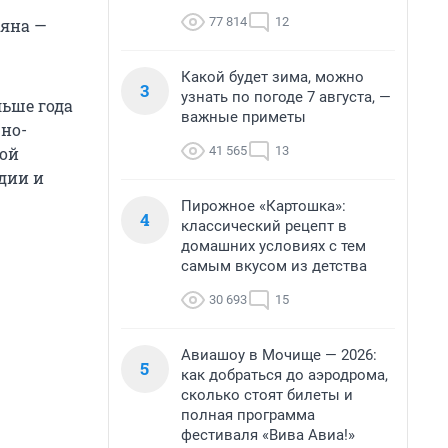
77 814
12
ьяна —
Какой будет зима, можно
3
узнать по погоде 7 августа, —
льше года
важные приметы
рно-
41 565
13
ной
дии и
Пирожное «Картошка»:
4
классический рецепт в
домашних условиях с тем
самым вкусом из детства
30 693
15
Авиашоу в Мочище — 2026:
5
как добраться до аэродрома,
сколько стоят билеты и
полная программа
фестиваля «Вива Авиа!»