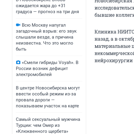
Новосибирская 
ожидается жара до +31
исследовательс
градуса — прогноз на три дня
бывшие коллеги
Всю Москву напугал
загадочный взрыв: его звук
Клиника НИИТО 
слышали везде, а причина
назад, а в октя
неизвестна. Что это могло
материальные ц
быть
некоммерческой
нейрохирургии
«Смели гибриды Voyah». В
России возник дефицит
электромобилей
В центре Новосибирска могут
ввести особый режим из-за
провала дороги —
показываем участок на карте
Самый сексуальный мужчина
Турции: чем Омер из
«Клюквенного щербета»