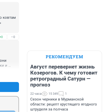
 ковтам 
 
+0
–0
РЕКОМЕНДУЕМ
они 
и и 
Август перевернет жизнь
ньги у 
Козерогов. К чему готовит
+4
–1
- 
ретроградный Сатурн —
тное 
прогноз
едуры, 
22 часа
15 349
1
ца сняли 
Сезон черники в Мурманской
 Пусть 
области: рецепт хрустящего ягодного
штруделя за полчаса