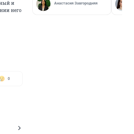
ёный и
Анастасия Завгородняя
ении него
0