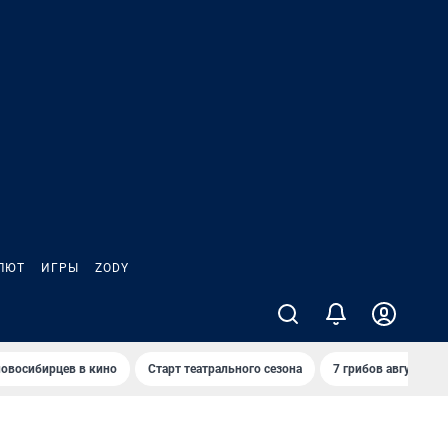
ЛЮТ
ИГРЫ
ZODY
овосибирцев в кино
Старт театрального сезона
7 грибов августа