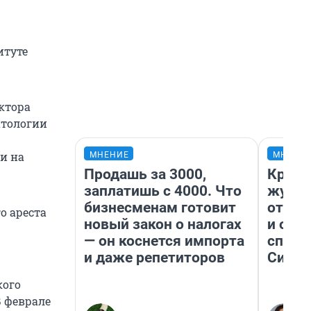
итуте
ектора
атологии
и на
МНЕНИЕ
МНЕНИ
Продашь за 3000,
Красн
заплатишь с 4000. Что
журна
бизнесменам готовит
отпус
о ареста
новый закон о налогах
и объ
— он коснется импорта
споре
и даже репетиторов
Сибир
кого
В феврале