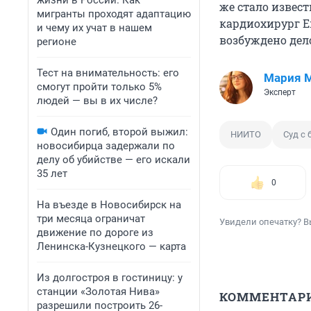
жизни в России. Как
же стало извес
мигранты проходят адаптацию
кардиохирург Е
и чему их учат в нашем
возбуждено дел
регионе
Тест на внимательность: его
Мария 
смогут пройти только 5%
Эксперт
людей — вы в их числе?
Один погиб, второй выжил:
НИИТО
Суд с
новосибирца задержали по
делу об убийстве — его искали
35 лет
0
На въезде в Новосибирск на
три месяца ограничат
Увидели опечатку? В
движение по дороге из
Ленинска-Кузнецкого — карта
Из долгостроя в гостиницу: у
станции «Золотая Нива»
КОММЕНТАР
разрешили построить 26-