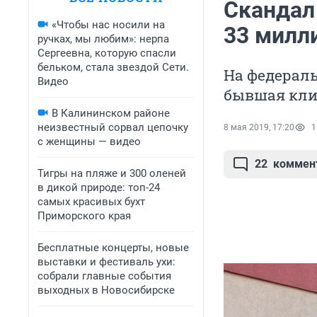
Скандал
«Чтобы нас носили на
33 милл
ручках, мы любим»: нерпа
Сергеевна, которую спасли
бельком, стала звездой Сети.
На федераль
Видео
бывшая кл
В Калининском районе
неизвестный сорвал цепочку
8 мая 2019, 17:20
1
с женщины — видео
22
коммен
Тигры на пляже и 300 оленей
в дикой природе: топ-24
самых красивых бухт
Приморского края
Бесплатные концерты, новые
выставки и фестиваль ухи:
собрали главные события
выходных в Новосибирске