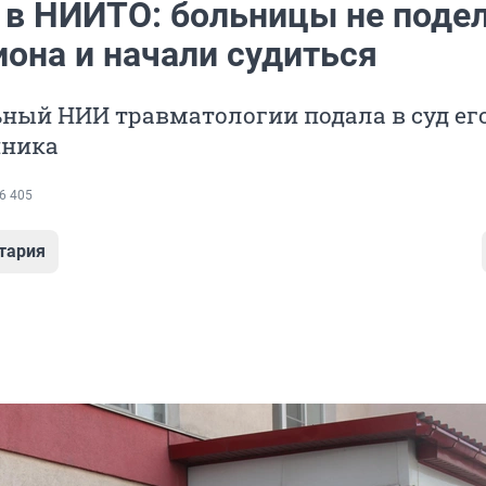
 в НИИТО: больницы не поде
иона и начали судиться
ный НИИ травматологии подала в суд ег
иника
6 405
тария