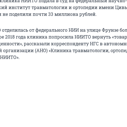
клиника НИИТО подала в суд на федеральный научно-
кий институт травматологии и ортопедии имени Цив
 не поделили почти 33 миллиона рублей.
отделилась от федерального НИИ на улице Фрунзе бо
бре 2018 года клиника попросила НИИТО вернуть «това
енности», рассказали корреспонденту НГС в автоном
 организации (АНО) «Клиника травматологии, ортопе
 НИИТО».