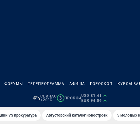
ФОРУМЫ
ТЕЛЕПРОГРАММА
АФИША
ГОРОСКОП
КУРСЫ ВА
USD 81,41
СЕЙЧАС
3
ПРОБКИ
+20°C
EUR 94,06
ики VS прокуратура
Августовский каталог новостроек
5 молодых н