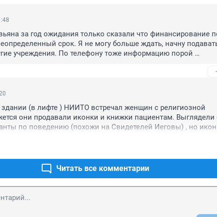
1:48
ьяна за год ожидания только сказали что финансирование по
еопределенный срок. Я не могу больше ждать, начну подавать
гие учреждения. По телефону тоже информацию порой 
 говорят, видно выкручиваются
:20
 здании (в лифте ) НИИТО встречал женщин с религиозной 
жется они продавали иконки и книжки пациентам. Выглядели 
анты по поведению (похожи на Свидетелей Иеговы) , но иконк
х была другой религиозной ветви . Кто разрешил выкачивать де
рые и без того в стрессовой ситуации? Цены были офигенные 
то-то на 1 листе около 300 руб. (Но точно не помню, а неприя
лось. Прямо как цыгане - погадаю за деньги. Второй аспект - 
Читать все комментарии
50 тысяч по квитанциям за бесполезные терапевтические прц
этого поехать в облбольницу, где две инъекции в сустав паль
да (сделал главврач или завотделением). Это уровень НИИТО.
банке.