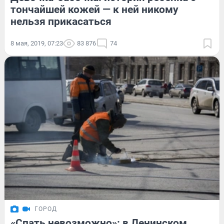
тончайшей кожей — к ней никому
нельзя прикасаться
8 мая, 2019, 07:23
83 876
74
ГОРОД
«Спать невозможно»: в Ленинском