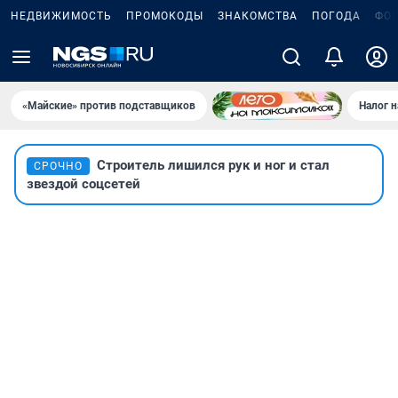
НЕДВИЖИМОСТЬ
ПРОМОКОДЫ
ЗНАКОМСТВА
ПОГОДА
ФО
«Майские» против подставщиков
Налог 
Строитель лишился рук и ног и стал
СРОЧНО
звездой соцсетей