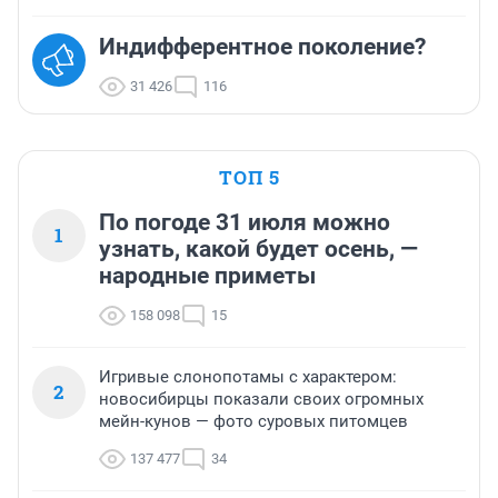
Индифферентное поколение?
31 426
116
ТОП 5
По погоде 31 июля можно
1
узнать, какой будет осень, —
народные приметы
158 098
15
Игривые слонопотамы с характером:
2
новосибирцы показали своих огромных
мейн-кунов — фото суровых питомцев
137 477
34