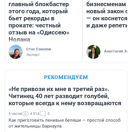
главный блокбастер
бизнесменам г
этого года, который
новый закон о 
бьет рекорды в
— он коснется 
прокате: честный
и даже репети
отзыв на «Одиссею»
Нолана
Стас Соколов
Анастасия Зав
Эксперт
РЕКОМЕНДУЕМ
«Не привози их мне в третий раз».
Читинец 40 лет разводит голубей,
которые всегда к нему возвращаются
6 часов
4 914
5
Как приготовить ленивые беляши — простой способ
от жительницы Барнаула