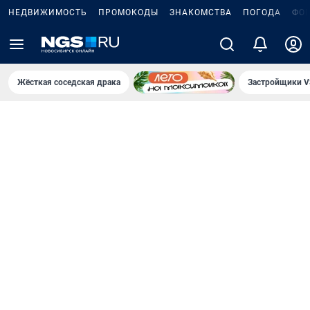
НЕДВИЖИМОСТЬ
ПРОМОКОДЫ
ЗНАКОМСТВА
ПОГОДА
ФО
Жёсткая соседская драка
Застройщики V