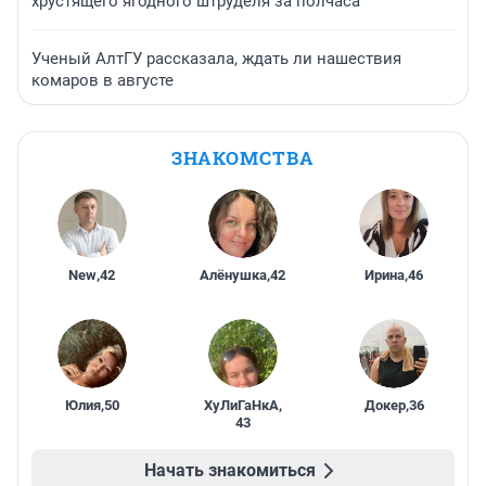
хрустящего ягодного штруделя за полчаса
Ученый АлтГУ рассказала, ждать ли нашествия
комаров в августе
ЗНАКОМСТВА
New
,
42
Алёнушка
,
42
Ирина
,
46
Юлия
,
50
ХуЛиГаНкА
,
Докер
,
36
43
Начать знакомиться