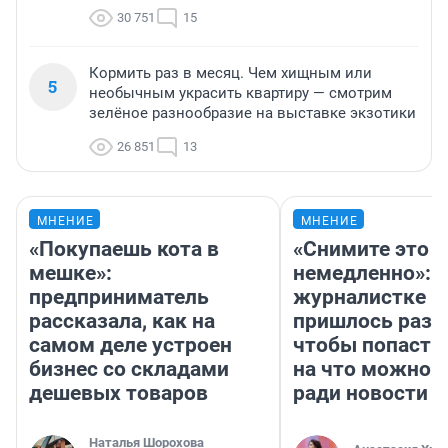
30 751
15
Кормить раз в месяц. Чем хищным или
5
необычным украсить квартиру — смотрим
зелёное разнообразие на выставке экзотики
26 851
13
МНЕНИЕ
МНЕНИЕ
«Покупаешь кота в
«Снимите это
мешке»:
немедленно»:
предприниматель
журналистке Н
рассказала, как на
пришлось разд
самом деле устроен
чтобы попасть 
бизнес со складами
на что можно 
дешевых товаров
ради новости
Наталья Шорохова