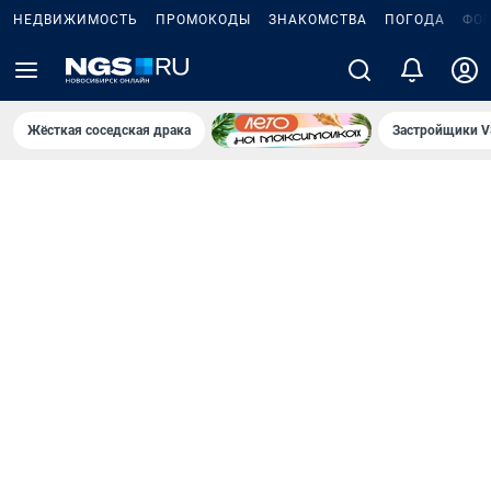
НЕДВИЖИМОСТЬ
ПРОМОКОДЫ
ЗНАКОМСТВА
ПОГОДА
ФО
Жёсткая соседская драка
Застройщики V