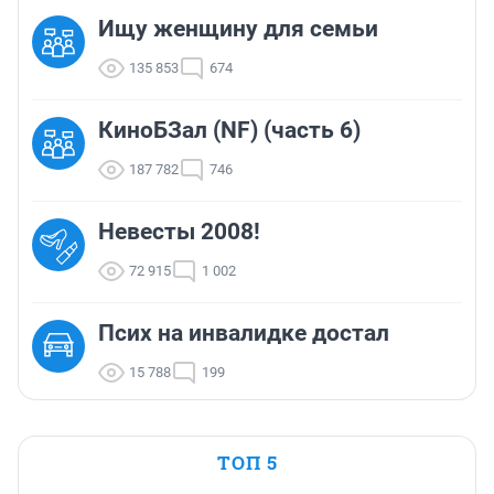
Ищу женщину для семьи
135 853
674
КиноБЗал (NF) (часть 6)
187 782
746
Невесты 2008!
72 915
1 002
Псих на инвалидке достал
15 788
199
ТОП 5