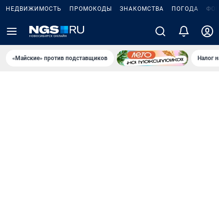
НЕДВИЖИМОСТЬ
ПРОМОКОДЫ
ЗНАКОМСТВА
ПОГОДА
ФО
«Майские» против подставщиков
Налог 