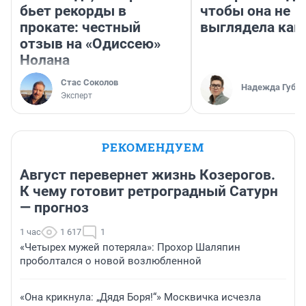
бьет рекорды в
чтобы она не
прокате: честный
выглядела как
отзыв на «Одиссею»
Нолана
Стас Соколов
Надежда Губар
Эксперт
РЕКОМЕНДУЕМ
Август перевернет жизнь Козерогов.
К чему готовит ретроградный Сатурн
— прогноз
1 час
1 617
1
«Четырех мужей потеряла»: Прохор Шаляпин
проболтался о новой возлюбленной
«Она крикнула: „Дядя Боря!“» Москвичка исчезла