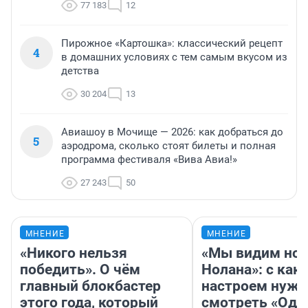
77 183
12
Пирожное «Картошка»: классический рецепт
4
в домашних условиях с тем самым вкусом из
детства
30 204
13
Авиашоу в Мочище — 2026: как добраться до
5
аэродрома, сколько стоят билеты и полная
программа фестиваля «Вива Авиа!»
27 243
50
МНЕНИЕ
МНЕНИЕ
«Никого нельзя
«Мы видим нов
победить». О чём
Нолана»: с как
главный блокбастер
настроем нужн
этого года, который
смотреть «Оди