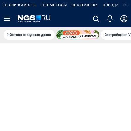
НЕДВИЖИМОСТЬ
ПРОМОКОДЫ
ЗНАКОМСТВА
ПОГОДА
ФО
Жёсткая соседская драка
Застройщики V