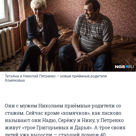
Татьяна и Николай Петренко — новые приёмные родители
Хомяковых
Они с мужем Николаем приёмные родители со
стажем. Сейчас кроме «хомячков», как ласково
называют они Надю, Серёжу и Нину, у Петренко
живут «трое Григорьевых и Дарья». А трое своих
детей уже выросли — старшей дочери 40,