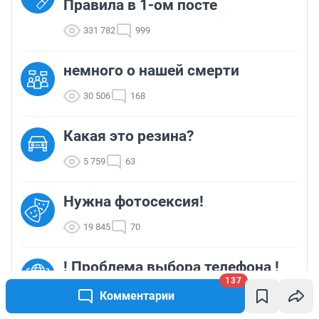
Правила в 1-ом посте
приемные семьи передаются в основном дети, с 
неполным статусом, т.е те которых нельзя усыновить 
331 782
999
по закону, что же им теперь в ДД всю жизнь жить?
немного о нашей смерти
30 506
168
Какая это резина?
5 759
63
Нужна фотосексия!
19 845
70
! Проблема выбора телефона !
137
1 806
32
Комментарии