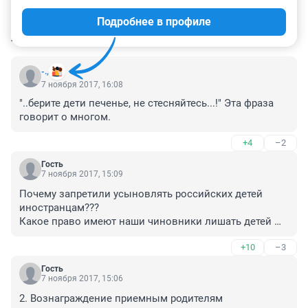
Подробнее в профиле
КОММЕНТАРИИ
137
-.,
7 ноября 2017, 16:08
"..берите дети печенье, не стесняйтесь...!" Эта фраза 
говорит о многом.
+4
–2
Гость
7 ноября 2017, 15:09
Почему запретили усыновлять российских детей 
иностранцам??? 

Какое право имеют наши чиновники лишать детей 
возможности быть усыновленными за рубеж и жить 
+10
–3
в нормальной стране?

Не надо только рассказывать о том, как плохо 
Гость
живется усыновленным "в загнивающей Европе и 
7 ноября 2017, 15:06
США". 

2. Вознаграждение приемным родителям

Съездите один раз в детский дом или в т.н. 