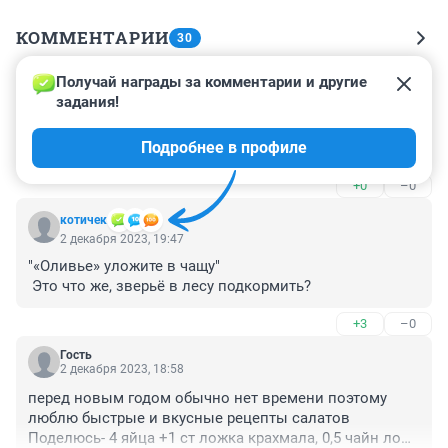
КОММЕНТАРИИ
30
Получай награды за комментарии и другие 
Гость
3 декабря 2023, 03:39
задания!
Выдавать маленькую курицу за крупную индейку не 
Подробнее в профиле
хорошо. Блогеру должно быть стыдно.
+0
–0
котичек
2 декабря 2023, 19:47
"«Оливье» уложите в чащу"

 Это что же, зверьё в лесу подкормить?
+3
–0
Гость
2 декабря 2023, 18:58
перед новым годом обычно нет времени поэтому 
люблю быстрые и вкусные рецепты салатов 

Поделюсь- 4 яйца +1 ст ложка крахмала, 0,5 чайн лож 