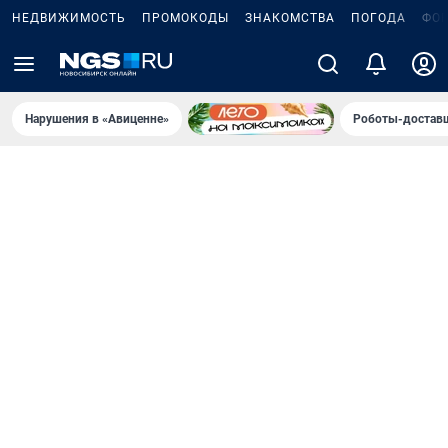
НЕДВИЖИМОСТЬ
ПРОМОКОДЫ
ЗНАКОМСТВА
ПОГОДА
ФО
Нарушения в «Авиценне»
Роботы-доставщ