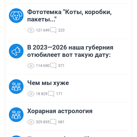
Фототемка "Коты, коробки,
пакеты..."
121 649
223
В 2023—2026 наша губерния
отюбилеет вот такую дату:
114 690
571
Чем мы хуже
18 829
171
Хорарная астрология
329 835
681