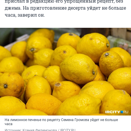
прислал в редакцию его упрощенный рецепт, без
джема. На приготовление десерта уйдет не больше
часа, заверил он.
На лимонное печенье по рецепту Семена Громова уйдет не больше
часа
Источник: 
Ксения Филимонова / IRCITY.RU