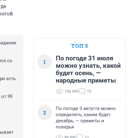
где
рогой
видание
ТОП 5
По погоде 31 июля
ся со
1
можно узнать, какой
будет осень, —
ри есть
народные приметы
158 399
15
 от 99
По погоде 3 августа можно
2
определить, каким будет
декабрь, — приметы и
поверья
рывает
86 890
11