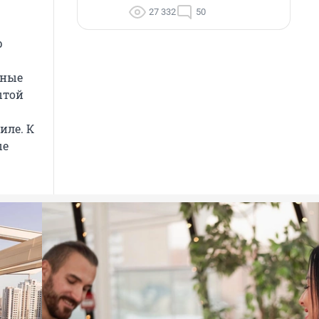
27 332
50
р
ьные
ытой
иле. К
ые