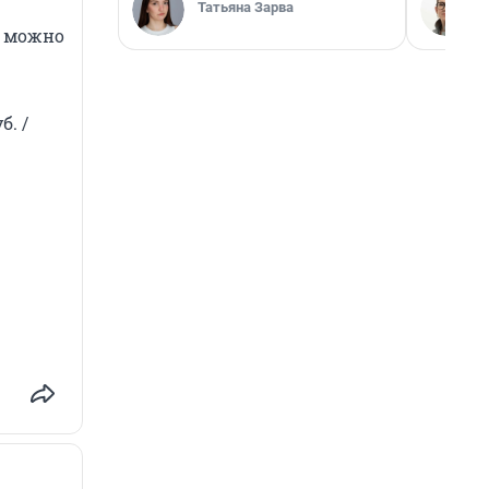
Татьяна Зарва
можно
б. /