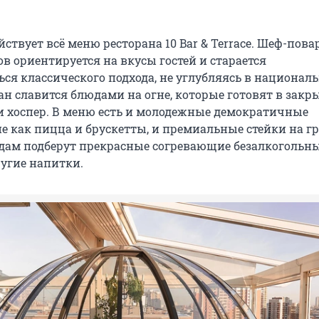
.
йствует всё меню ресторана 10 Bar & Terrace. Шеф-пова
в ориентируется на вкусы гостей и старается
ся классического подхода, не углубляясь в национал
ан славится блюдами на огне, которые готовят в закр
и хоспер. В меню есть и молодежные демократичные
е как пицца и брускетты, и премиальные стейки на гр
ам подберут прекрасные согревающие безалкогольн
ругие напитки.