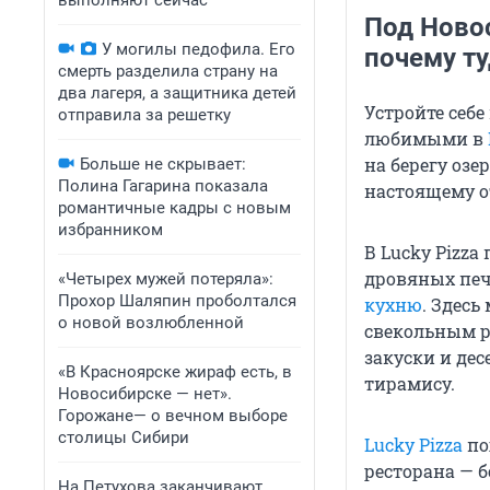
выполняют сейчас
Под Ново
У могилы педофила. Его
почему ту
смерть разделила страну на
два лагеря, а защитника детей
Устройте себе
отправила за решетку
любимыми в
на берегу озе
Больше не скрывает:
Полина Гагарина показала
настоящему о
романтичные кадры с новым
избранником
В Lucky Pizz
дровяных печ
«Четырех мужей потеряла»:
Прохор Шаляпин проболтался
кухню
. Здесь
о новой возлюбленной
свекольным р
закуски и дес
«В Красноярске жираф есть, в
тирамису.
Новосибирске — нет».
Горожане— о вечном выборе
столицы Сибири
Lucky Pizza
по
ресторана — 
На Петухова заканчивают