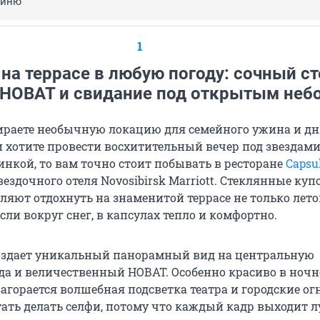
ейню
1
на террасе в любую погоду: сочный ст
 НОВАТ и свидание под открытым неб
ираете необычную локацию для семейного ужина и дн
 хотите провести восхитительный вечер под звездами
инкой, то вам точно стоит побывать в ресторане
Capsu
здочного отеля Novosibirsk Marriott. Стеклянные ку
ляют отдохнуть на знаменитой террасе не только лето
сли вокруг снег, в капсулах тепло и комфортно.
оздает уникальный панорамный вид на центральную
да и величественный НОВАТ. Особенно красиво в ночн
загорается волшебная подсветка театра и городские ог
тать делать селфи, потому что каждый кадр выходит 