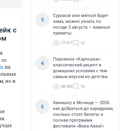
Суровой или мягкой будет
3
зима, можно узнать по
погоде 5 августа — важные
ейк с
приметы
ом
77 377
12
я
Пирожное «Картошка»:
 со
4
классический рецепт в
la
на
домашних условиях с тем
польные
самым вкусом из детства
м, но и
30 283
13
Авиашоу в Мочище — 2026:
5
как добраться до аэродрома,
ое
сколько стоят билеты и
ни.
полная программа
лучше
фестиваля «Вива Авиа!»