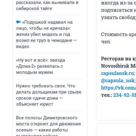
иногда из-за
рассказали, как выживали в
сибирской тайге
подписаться 
узнать свобод
«Подушкой надавил на
лицо, чтобы не кричала»:
Стоимость аре
жених убил модель и год
возил ее труп в чемодане —
чел.
видео
Ресторан на
«Ну вот и всё»: звезда
Novosibirsk
Ma
«Дома-2» развелась с
молодым мужем
capsulansk.
ru
;
@
capsula_
nsk
;
Нужно требовать свое. Что
https://vk.com
делать дольщикам при срыве
тел.:
234‒92‒0
сроков сдачи дома —
объясняет юрист
Все полосы Димитровского
моста откроют для движения
осенью — какие работы