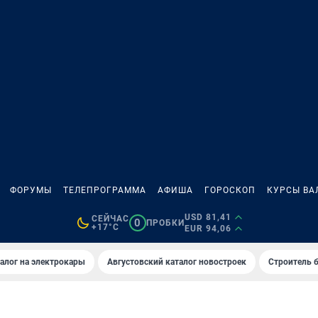
ФОРУМЫ
ТЕЛЕПРОГРАММА
АФИША
ГОРОСКОП
КУРСЫ ВА
USD 81,41
СЕЙЧАС
0
ПРОБКИ
+17°C
EUR 94,06
алог на электрокары
Августовский каталог новостроек
Строитель б