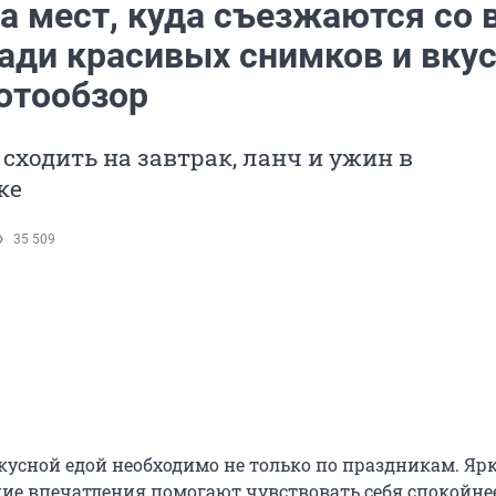
а мест, куда съезжаются со 
ради красивых снимков и вку
отообзор
сходить на завтрак, ланч и ужин в
ке
35 509
вкусной едой необходимо не только по праздникам. Яр
ие впечатления помогают чувствовать себя спокойне