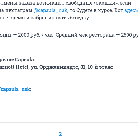
 отмены заказа возникают свободные «окошки», если
на инстаграм
@capsula_nsk
, то будете в курсе. Вот
здесь
ное время и забронировать беседку.
нды — 2000 руб. / час. Средний чек ресторана — 2500 ру
 крыше
Capsula:
rriott
Hotel, ул. Орджоникидзе, 31, 10-й этаж;
/capsula_nsk
;
1
.
2