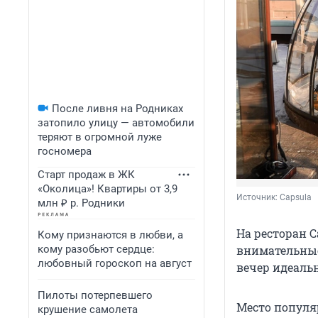
После ливня на Родниках
затопило улицу — автомобили
теряют в огромной луже
госномера
Старт продаж в ЖК
«Околица»! Квартиры от 3,9
Источник: 
Capsula
млн ₽ р. Родники
На ресторан C
Кому признаются в любви, а
кому разобьют сердце:
внимательные
любовный гороскоп на август
вечер идеаль
Пилоты потерпевшего
Место популяр
крушение самолета