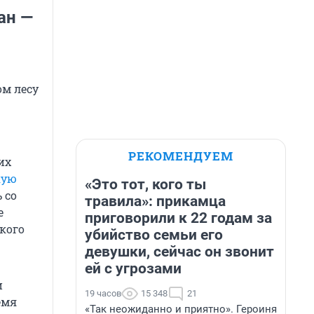
ан —
ом лесу
РЕКОМЕНДУЕМ
их
кую
«Это тот, кого ты
 со
травила»: прикамца
е
приговорили к 22 годам за
кого
убийство семьи его
девушки, сейчас он звонит
ей с угрозами
и
19 часов
15 348
21
емя
«Так неожиданно и приятно». Героиня