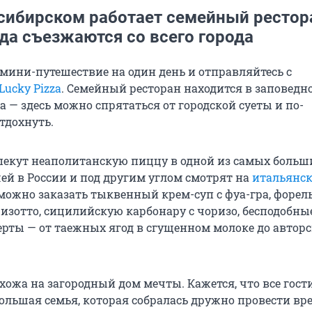
сибирском работает семейный рестор
да съезжаются со всего города
 мини-путешествие на один день и отправляйтесь с
Lucky Pizza
. Семейный ресторан находится в заповедн
ра — здесь можно спрятаться от городской суеты и по-
тдохнуть.
a пекут неаполитанскую пиццу в одной из самых больш
ей в России и под другим углом смотрят на
итальянс
 можно заказать тыквенный крем-суп с фуа-гра, форель
изотто, сицилийскую карбонару с чоризо, бесподобны
ерты — от таежных ягод в сгущенном молоке до авторс
хожа на загородный дом мечты. Кажется, что все гост
большая семья, которая собралась дружно провести вр