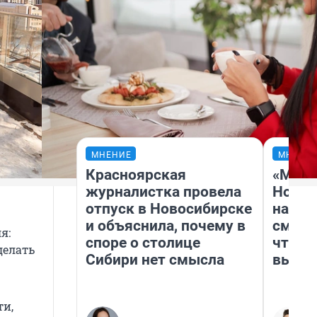
МНЕНИЕ
МНЕНИ
Красноярская
«Мы в
журналистка провела
Нолан
отпуск в Новосибирске
настр
и объяснила, почему в
смотр
я:
споре о столице
чтобы
делать
Сибири нет смысла
выгля
ти,