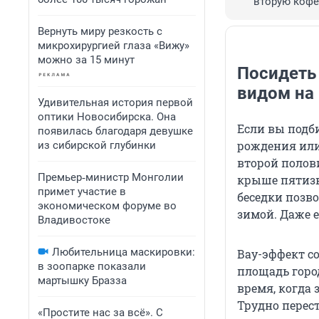
вторую коф
Вернуть миру резкость с
микрохирургией глаза «Вижу»
можно за 15 минут
Посидеть 
видом на
Удивительная история первой
оптики Новосибирска. Она
Если вы подб
появилась благодаря девушке
рождения или
из сибирской глубинки
второй полов
Премьер‑министр Монголии
крыше пятизве
примет участие в
беседки позво
экономическом форуме во
зимой. Даже е
Владивостоке
Любительница маскировки:
Вау-эффект с
в зоопарке показали
площадь горо
мартышку Бразза
время, когда 
Трудно перес
«Простите нас за всё». С