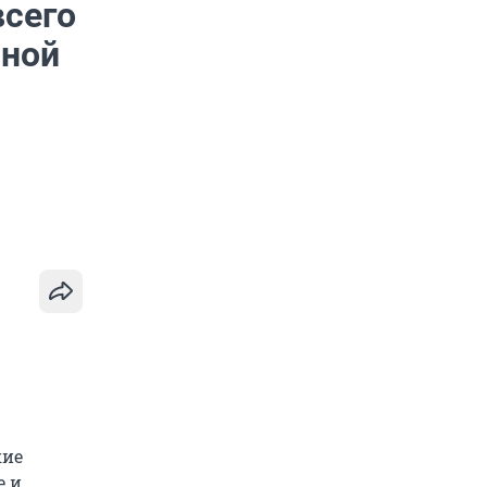
всего
сной
кие
е и