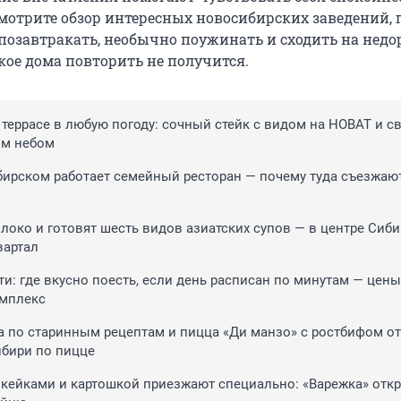
смотрите обзор интересных новосибирских заведений, 
позавтракать, необычно поужинать и сходить на недо
кое дома повторить не получится.
 террасе в любую погоду: сочный стейк с видом на НОВАТ и с
ым небом
ирском работает семейный ресторан — почему туда съезжают
олоко и готовят шесть видов азиатских супов — в центре Сиби
вартал
ти: где вкусно поесть, если день расписан по минутам — цены
омплекс
а по старинным рецептам и пицца «Ди манзо» с ростбифом от
бири по пицце
зкейками и картошкой приезжают специально: «Варежка» отк