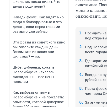
школьник плохо видит. Что
счастливее. По
делать родителям?
можно классно 
бизнес-ланч. Та
Наведи фокус. Как видят мир
люди с близорукостью и что
делать, если перед глазами
размыто уже сейчас
Посидеть на
под открыт
Эти фразы из советского кино
вы говорите каждый день.
Под Новосиб
Вспомните из каких они
всего города
фильмов? — тест
Где жарят м
китайский к
Шубы, дубленки, кожа: в
Новосибирске началась
Всегда по пу
ликвидация — все цены
рублей за к
пополам
Паста фреск
Как выбрать оптику в
чемпиона Си
Новосибирске и не пожалеть:
опыт сети, которой доверяют
За этими чи
более 100 тысяч горожан