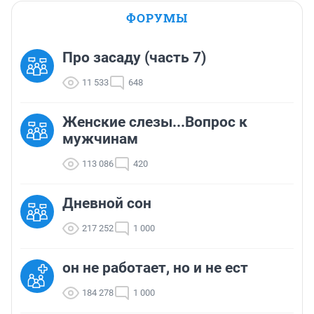
ФОРУМЫ
Про засаду (часть 7)
11 533
648
Женские слезы...Вопрос к
мужчинам
113 086
420
Дневной сон
217 252
1 000
он не работает, но и не ест
184 278
1 000