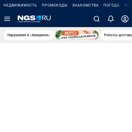
НЕДВИЖИМОСТЬ
ПРОМОКОДЫ
ЗНАКОМСТВА
ПОГОДА
ФО
Нарушения в «Авиценне»
Роботы-доставщ