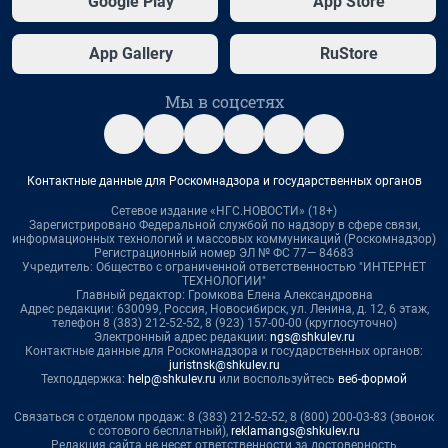
Google Play
App Store
App Gallery
RuStore
Мы в соцсетях
Контактные данные для Роскомнадзора и государственных органов
Сетевое издание «НГС.НОВОСТИ» (18+)
Зарегистрировано Федеральной службой по надзору в сфере связи,
информационных технологий и массовых коммуникаций (Роскомнадзор)
Регистрационный номер ЭЛ № ФС 77— 84683
Учредитель: Общество с ограниченной ответственностью "ИНТЕРНЕТ
ТЕХНОЛОГИИ"
Главный редактор: Громкова Елена Александровна
Адрес редакции: 630099, Россия, Новосибирск, ул. Ленина, д. 12, 6 этаж,
телефон 8 (383) 212-52-52, 8 (923) 157-00-00 (круглосуточно)
Электронный адрес редакции:
ngs@shkulev.ru
Контактные данные для Роскомнадзора и государственных органов:
juristnsk@shkulev.ru
Техподдержка:
help@shkulev.ru
или воспользуйтесь
веб-формой
Связаться с отделом продаж: 8 (383) 212-52-52, 8 (800) 200-03-83 (звонок
с сотового бесплатный),
reklamangs@shkulev.ru
Редакция сайта не несет ответственности за достоверность