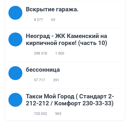
Вскрытие гаража.
8 577
63
Неоград - ЖК Каменский на
кирпичной горке! (часть 10)
298 318
1 000
бессонница
57 717
391
Такси Мой Город ( Стандарт 2-
212-212 / Комфорт 230-33-33)
720 052
965