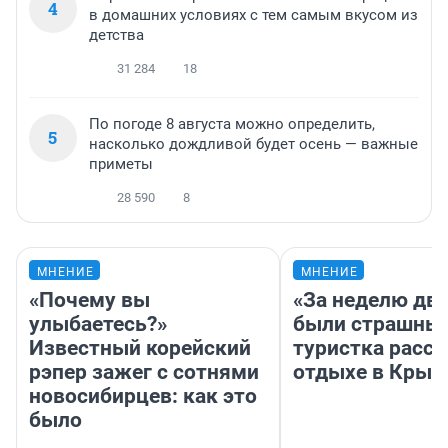
4
в домашних условиях с тем самым вкусом из
детства
31 284
18
По погоде 8 августа можно определить,
5
насколько дождливой будет осень — важные
приметы
28 590
8
МНЕНИЕ
МНЕНИЕ
«Почему вы
«За неделю две
улыбаетесь?»
были страшные
Известный корейский
туристка расск
рэпер зажег с сотнями
отдыхе в Крым
новосибирцев: как это
было