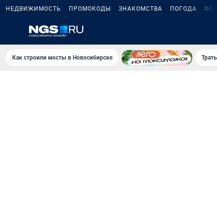
НЕДВИЖИМОСТЬ
ПРОМОКОДЫ
ЗНАКОМСТВА
ПОГОДА
ФО
Как строили мосты в Новосибирске
Траты