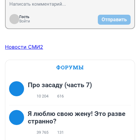
цирке, да пусть он выходит хоть куда главное чтобы 
руки мыл после туалета и санитарку по честному 
получал.

Гость
Отправить
Не для этого ли заведения Терешкова собралась 
Войти
закрывать шашлычные кафешки в Березке?
Новости СМИ2
ФОРУМЫ
Про засаду (часть 7)
10 204
616
Я люблю свою жену! Это разве
странно?
39 765
131