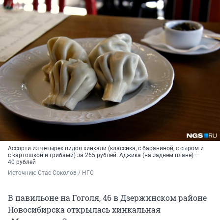
Ассорти из четырех видов хинкали (классика, с бараниной, с сыром и
с картошкой и грибами) за 265 рублей. Аджика (на заднем плане) —
40 рублей
Источник: 
Стас Соколов / НГС
В павильоне на Гоголя, 46 в Дзержинском районе
Новосибирска открылась хинкальная