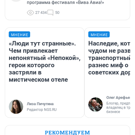
программа фестиваля «Вива Авиа!»
27 434
50
МНЕНИЕ
МНЕНИЕ
«Люди тут странные».
Наследие, кото
Чем привлекает
чудом не разва
непонятный «Непокой»,
транспортный 
герои которого
разнес миф о 
застряли в
советских доро
мистическом отеле
Олег Арефьев
Блогер, предпри
Лиза Пичугина
владелец в тра
Редактор NGS.RU
бизнесе
РЕКОМЕНДУЕМ