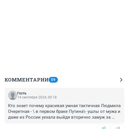
КОММЕНТАРИИ
59
Гость
14 сентября 2024, 00:18
Кто знает почему красивая умная тактичная Людмила 
Очеретная - \ в первом браке Путина\- ушлы от мужа и 
даже из России уехала выйдя вторично замуж за 
простого бизнесмена -НО- НО--- на 23 года её моложе- 
+0
–0
живут на Кипре в своём замке-