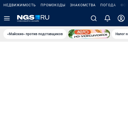
НЕДВИЖИМОСТЬ
ПРОМОКОДЫ
ЗНАКОМСТВА
ПОГОДА
ФО
«Майские» против подставщиков
Налог 