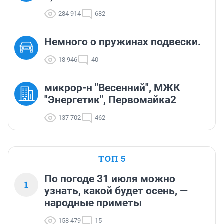
284 914
682
Немного о пружинах подвески.
18 946
40
микрор-н "Весенний", МЖК
"Энергетик", Первомайка2
137 702
462
ТОП 5
По погоде 31 июля можно
1
узнать, какой будет осень, —
народные приметы
158 479
15