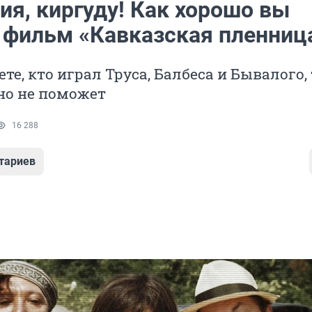
ия, киргуду! Как хорошо вы
 фильм «Кавказская пленниц
те, кто играл Труса, Балбеса и Бывалого, 
но не поможет
16 288
тариев