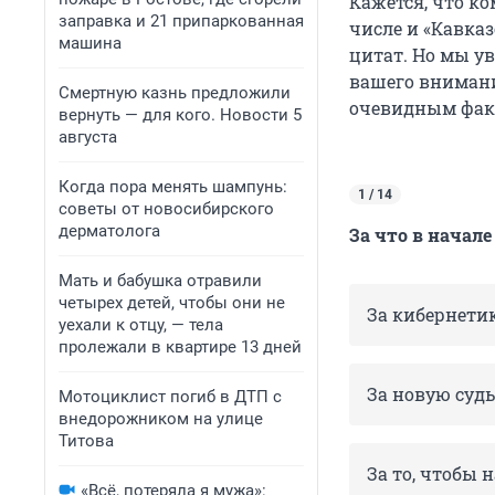
Кажется, что к
заправка и 21 припаркованная
числе и «Кавказ
машина
цитат. Но мы ув
вашего внимани
Смертную казнь предложили
очевидным факт
вернуть — для кого. Новости 5
августа
Когда пора менять шампунь:
1 / 14
советы от новосибирского
дерматолога
За что в нача
Мать и бабушка отравили
четырех детей, чтобы они не
За кибернети
уехали к отцу, — тела
пролежали в квартире 13 дней
За новую суд
Мотоциклист погиб в ДТП с
внедорожником на улице
Титова
За то, чтобы
«Всё, потеряла я мужа»: