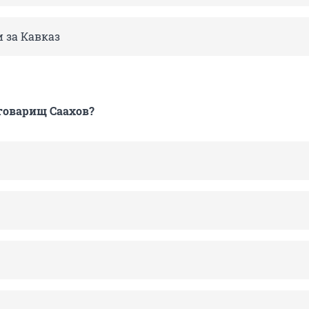
 и за Кавказ
товарищ Саахов?