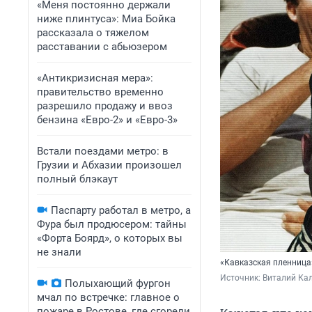
«Меня постоянно держали
ниже плинтуса»: Миа Бойка
рассказала о тяжелом
расставании с абьюзером
«Антикризисная мера»:
правительство временно
разрешило продажу и ввоз
бензина «Евро-2» и «Евро-3»
Встали поездами метро: в
Грузии и Абхазии произошел
полный блэкаут
Паспарту работал в метро, а
Фура был продюсером: тайны
«Форта Боярд», о которых вы
не знали
«Кавказская пленница
Источник: 
Виталий Кал
Полыхающий фургон
мчал по встречке: главное о
пожаре в Ростове, где сгорели