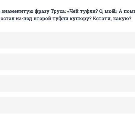
 знаменитую фразу Труса: «Чей туфля? О, моё!» А пом
 достал из-под второй туфли купюру? Кстати, какую?