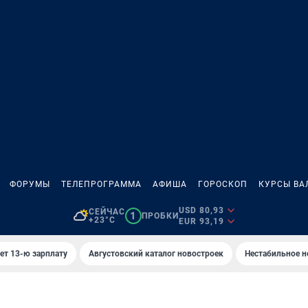
ФОРУМЫ
ТЕЛЕПРОГРАММА
АФИША
ГОРОСКОП
КУРСЫ ВА
USD 80,93
СЕЙЧАС
1
ПРОБКИ
+23°C
EUR 93,19
ет 13-ю зарплату
Августовский каталог новостроек
Нестабильное н