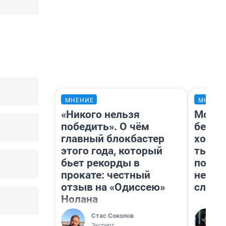
МНЕНИЕ
МНЕНИ
«Никого нельзя
Мой б
победить». О чём
береж
главный блокбастер
хотел
этого года, который
тысяч
бьет рекорды в
погас
прокате: честный
ней д
отзыв на «Одиссею»
служб
Нолана
Стас Соколов
Эксперт