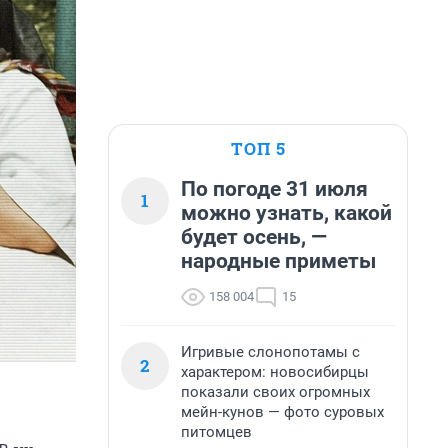
ТОП 5
По погоде 31 июля
1
можно узнать, какой
будет осень, —
народные приметы
158 004
15
Игривые слонопотамы с
2
характером: новосибирцы
показали своих огромных
мейн-кунов — фото суровых
питомцев