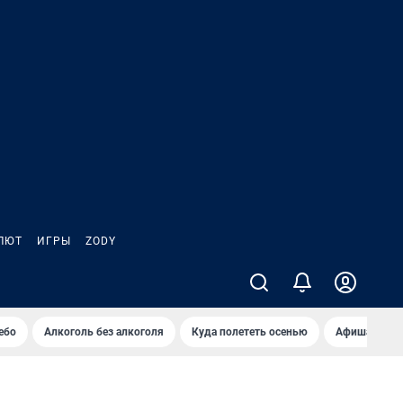
ЛЮТ
ИГРЫ
ZODY
ебо
Алкоголь без алкоголя
Куда полететь осенью
Афиша на ав