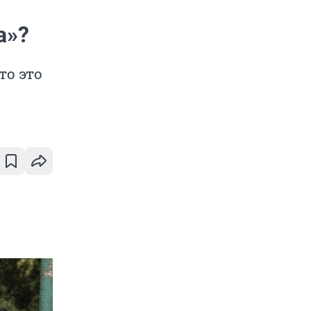
а»?
то это