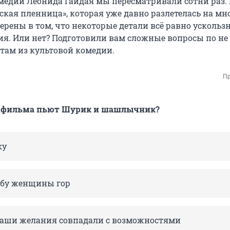
омедии Леонида Гайдая мы пересматривали сотни раз. 
ская пленница», которая уже давно разлетелась на м
ерены в том, что некоторые детали всё равно ускольз
я. Или нет? Подготовили вам сложные вопросы по н
ам из культовой комедии.
Пр
ле фильма пьют Шурик и шашлычник?
ку
ьбу женщины гор
 наши желания совпадали с возможностями