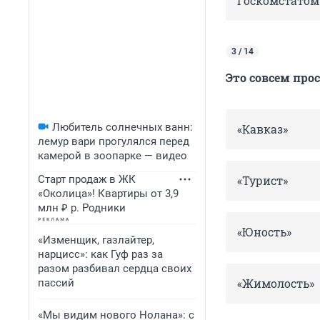
Госкомстатом
3 / 14
Это совсем про
Любитель солнечных ванн:
«Кавказ»
лемур вари прогулялся перед
камерой в зоопарке — видео
Старт продаж в ЖК
«Турист»
«Околица»! Квартиры от 3,9
млн ₽ р. Родники
«Юность»
«Изменщик, газлайтер,
нарцисс»: как Гуф раз за
разом разбивал сердца своих
«Жимолость»
пассий
«Мы видим нового Нолана»: с