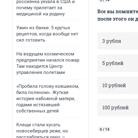
5 / 14
россиянка уехала в США и
почему прилетает за
Все вы помните
медициной на родину
после этого он
Ужин из банки: 5 крутых
рецептов, когда вообще нет
сил готовить
3 рубля
На ведущем космическом
предприятии начался пожар.
5 рублей
Там находится Центр
управления полетами
10 рублей
«Пробила голову ковшиком,
била поленом». Жуткая
история набожной матери,
годами истязавшей
100 рублей
собственных детей
Клещи стали кусать
6 / 14
новосибирцев реже, но
расслабляться рано —