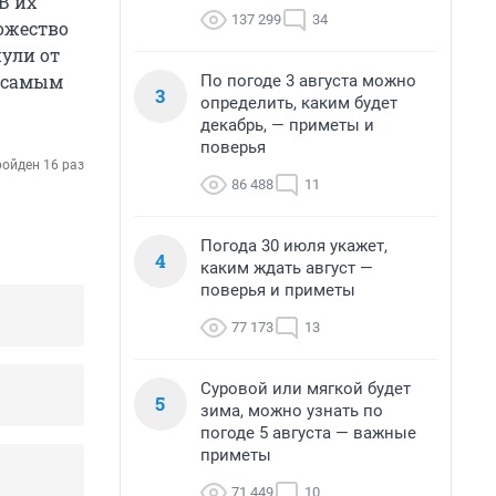
В их
137 299
34
ножество
нули от
е самым
По погоде 3 августа можно
3
определить, каким будет
декабрь, — приметы и
поверья
ойден 16 раз
86 488
11
Погода 30 июля укажет,
4
каким ждать август —
поверья и приметы
77 173
13
Суровой или мягкой будет
5
зима, можно узнать по
погоде 5 августа — важные
приметы
71 449
10