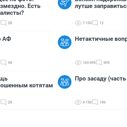
змездно. Есть
лутше заправитьс
иалисты?
28
7 130
12
о АФ
Нетактичные воп
54
163 695
905
щь
Про засаду (часть
рошенным котятам
29
4 150
196