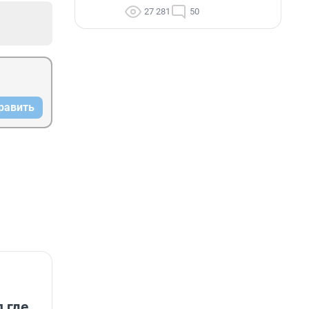
27 281
50
равить
 где