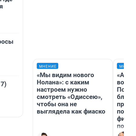
я
росы
МНЕНИЕ
МНЕНИ
«Мы видим нового
«Анал
Нолана»: с каким
вот ч
 7)
настроем нужно
Почем
смотреть «Одиссею»,
блокб
чтобы она не
прова
выглядела как фиаско
повто
фильм
полны