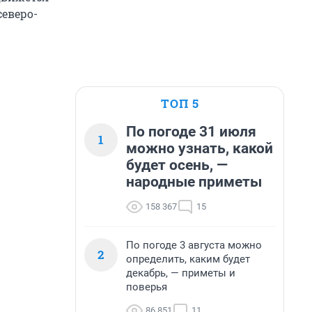
северо-
ТОП 5
По погоде 31 июля
1
можно узнать, какой
будет осень, —
народные приметы
158 367
15
По погоде 3 августа можно
2
определить, каким будет
декабрь, — приметы и
поверья
86 851
11