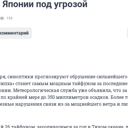
 Японии под угрозой
155
 комментарий
ября, синоптики прогнозируют обрушение сильнейшего
«Випха» станет самым мощным тайфуном за последние
онии. Метеорологическая служба уже объявила, что за
по крайней мере до 350 миллиметров осадков. Более т
езные нарушения связи из-за мощнейшего ветра и л
й 26 тайфуном, зародившимся за год в Тихом океане, 