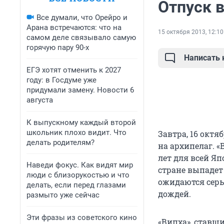
Отпуск в
Все думали, что Орейро и
Арана встречаются: что на
15 октября 2013, 12:10
самом деле связывало самую
горячую пару 90-х
Написать
ЕГЭ хотят отменить к 2027
году: в Госдуме уже
придумали замену. Новости 6
августа
К выпускному каждый второй
школьник плохо видит. Что
Завтра, 16 окт
делать родителям?
на архипелаг. 
лет для всей Яп
Наведи фокус. Как видят мир
стране выпадет 
люди с близорукостью и что
ожидаются серь
делать, если перед глазами
дождей.
размыто уже сейчас
Эти фразы из советского кино
«Випха», ставши