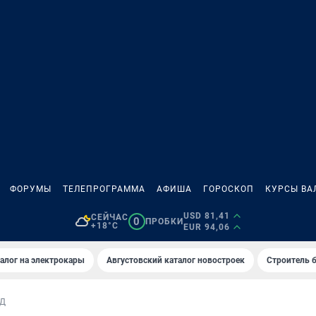
ФОРУМЫ
ТЕЛЕПРОГРАММА
АФИША
ГОРОСКОП
КУРСЫ ВА
USD 81,41
СЕЙЧАС
0
ПРОБКИ
+18°C
EUR 94,06
алог на электрокары
Августовский каталог новостроек
Строитель б
Д