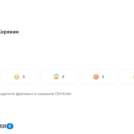
Корякин
0
0
0
ыделите фрагмент и нажмите Ctrl+Enter
ИИ
0