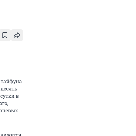
 тайфуна
 десять
 сутки в
ого,
ивневых
движется