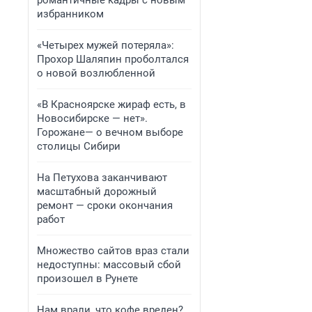
романтичные кадры с новым
избранником
«Четырех мужей потеряла»:
Прохор Шаляпин проболтался
о новой возлюбленной
«В Красноярске жираф есть, в
Новосибирске — нет».
Горожане— о вечном выборе
столицы Сибири
На Петухова заканчивают
масштабный дорожный
ремонт — сроки окончания
работ
Множество сайтов враз стали
недоступны: массовый сбой
произошел в Рунете
Нам врали, что кофе вреден?