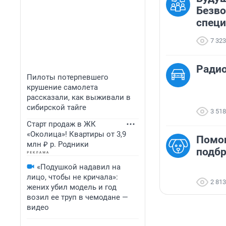
Безво
спец
7 323
Ради
Пилоты потерпевшего
крушение самолета
рассказали, как выживали в
сибирской тайге
3 518
Старт продаж в ЖК
«Околица»! Квартиры от 3,9
Помо
млн ₽ р. Родники
подб
«Подушкой надавил на
лицо, чтобы не кричала»:
2 813
жених убил модель и год
возил ее труп в чемодане —
видео