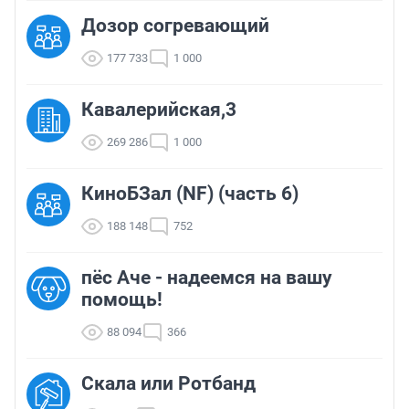
Дозор согревающий
177 733
1 000
Кавалерийская,3
269 286
1 000
КиноБЗал (NF) (часть 6)
188 148
752
пёс Аче - надеемся на вашу
помощь!
88 094
366
Скала или Ротбанд