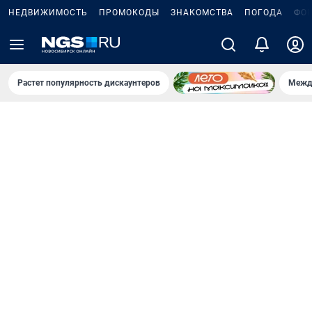
НЕДВИЖИМОСТЬ
ПРОМОКОДЫ
ЗНАКОМСТВА
ПОГОДА
ФО
Растет популярность дискаунтеров
Межд