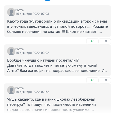
Гость
16 декабря 2022, 07:03
Как-то года 3-5 говорили о ликвидации второй смены 
в учебных заведениях, а тут такой поворот .... Рожайте 
больше населения не хватает!!! Школ не хватает , 
больниц.......
+0
–0
Гость
16 декабря 2022, 03:02
Вообще чинуши с катушек послетали!? 

Давайте тогда вводите и четветую смену, в ночь! 

А что? Вам же пофиг на подрастающее поколение! И 
так многие дети учатся достаточно плоха, а тут еще и 
+0
–0
третья смена! 

Аам самим не стыдно? Минобр?
Гость
16 декабря 2022, 02:52
Чушь какая-то, где в каких школах левобережья 
перегруз? То пишут, что численность населения 
падает, а это значит и численность учащихся 
уменьшается. У нас в околотке три школы и везде 