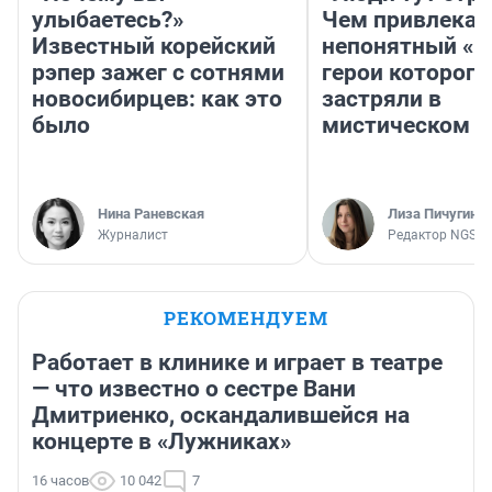
улыбаетесь?»
Чем привлекае
Известный корейский
непонятный «Н
рэпер зажег с сотнями
герои которого
новосибирцев: как это
застряли в
было
мистическом о
Нина Раневская
Лиза Пичугина
Журналист
Редактор NGS.R
РЕКОМЕНДУЕМ
Работает в клинике и играет в театре
— что известно о сестре Вани
Дмитриенко, оскандалившейся на
концерте в «Лужниках»
16 часов
10 042
7