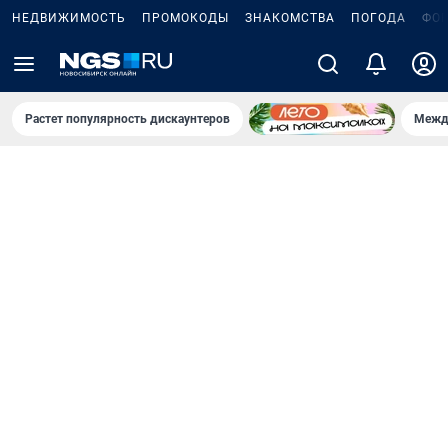
НЕДВИЖИМОСТЬ
ПРОМОКОДЫ
ЗНАКОМСТВА
ПОГОДА
ФО
Растет популярность дискаунтеров
Межд