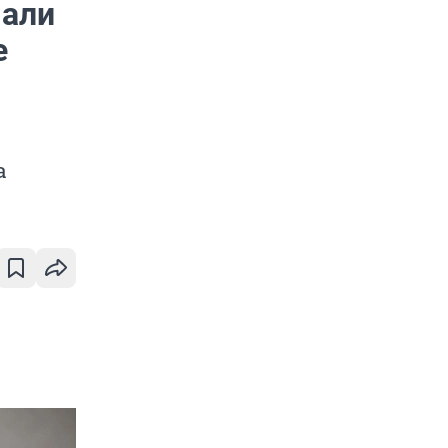
чали
е
а