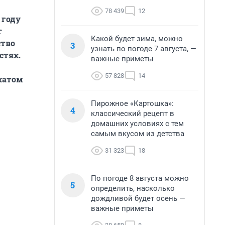
78 439
12
 году
т
Какой будет зима, можно
ство
3
узнать по погоде 7 августа, —
стях.
важные приметы
57 828
14
катом
Пирожное «Картошка»:
4
классический рецепт в
домашних условиях с тем
самым вкусом из детства
31 323
18
По погоде 8 августа можно
5
определить, насколько
дождливой будет осень —
важные приметы