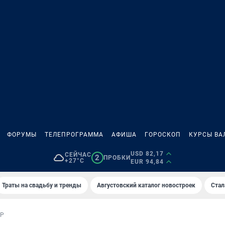
ФОРУМЫ
ТЕЛЕПРОГРАММА
АФИША
ГОРОСКОП
КУРСЫ ВА
USD 82,17
СЕЙЧАС
2
ПРОБКИ
+27°C
EUR 94,84
Траты на свадьбу и тренды
Августовский каталог новостроек
Стал
ОР