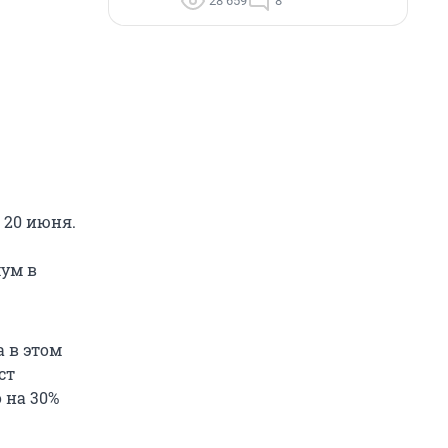
28 659
8
 20 июня.
мум в
 в этом
ст
 на 30%