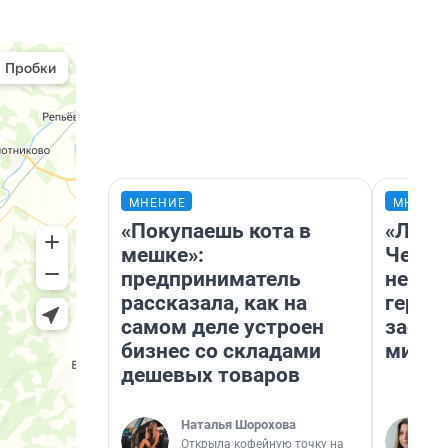
МНЕНИЕ
МНЕНИ
«Покупаешь кота в
«Люди
мешке»:
Чем п
предприниматель
непон
рассказала, как на
герои
самом деле устроен
застр
бизнес со складами
мисти
дешевых товаров
Наталья Шорохова
Открыла кофейную точку на