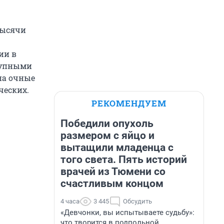
тысячи
ии в
крупными
на очные
ческих.
РЕКОМЕНДУЕМ
Победили опухоль
размером с яйцо и
вытащили младенца с
того света. Пять историй
врачей из Тюмени со
счастливым концом
4 часа
3 445
Обсудить
«Девчонки, вы испытываете судьбу»:
что творится в подпольной