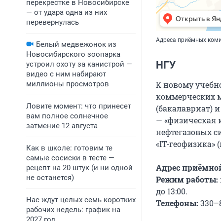
перекрестке в Новосибирске
— от удара одна из них
перевернулась
Адреса приёмных коми
Белый медвежонок из
Новосибирского зоопарка
НГУ
устроил охоту за канистрой —
видео с ним набирают
К новому учебн
миллионы просмотров
коммерческих м
Ловите момент: что принесет
(бакалавриат) 
вам полное солнечное
— «физическая 
затмение 12 августа
нефтегазовых си
«IT-геофизика» 
Как в школе: готовим те
самые сосиски в тесте —
Адрес приёмно
рецепт на 20 штук (и ни одной
не останется)
Режим работы:
до 13:00.
Нас ждут целых семь коротких
Телефоны:
330–8
рабочих недель: график на
2027 год