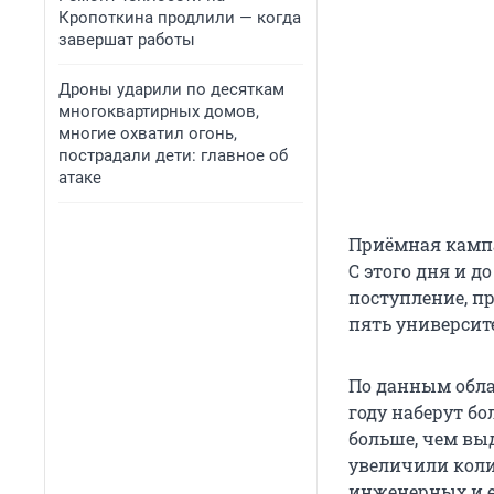
Кропоткина продлили — когда
завершат работы
Дроны ударили по десяткам
многоквартирных домов,
многие охватил огонь,
пострадали дети: главное об
атаке
Приёмная кампа
С этого дня и 
поступление, пр
пять университ
По данным обла
году наберут бо
больше, чем вы
увеличили коли
инженерных и 