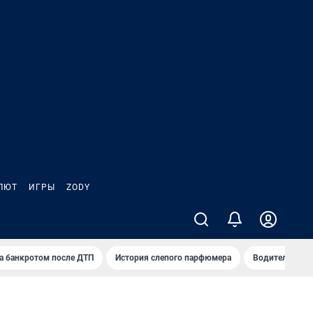
ЛЮТ
ИГРЫ
ZODY
а банкротом после ДТП
История слепого парфюмера
Водители пер