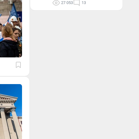
27 053
13