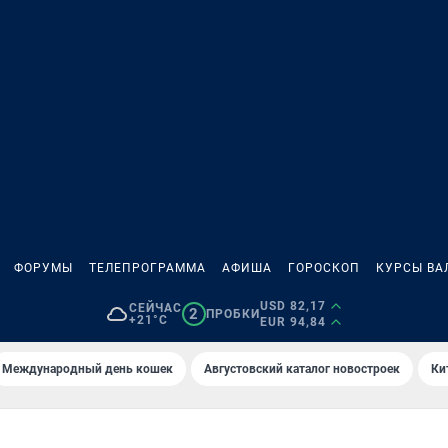
ФОРУМЫ
ТЕЛЕПРОГРАММА
АФИША
ГОРОСКОП
КУРСЫ ВА
USD 82,17
СЕЙЧАС
2
ПРОБКИ
+21°C
EUR 94,84
Международный день кошек
Августовский каталог новостроек
Ки