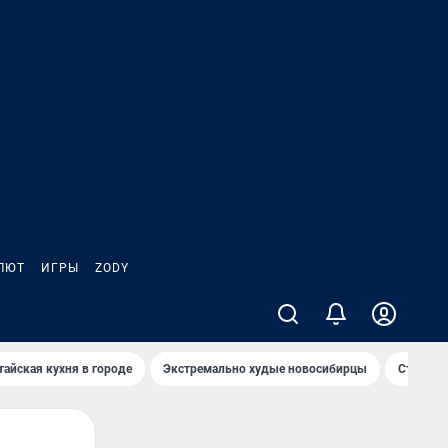
ЛЮТ
ИГРЫ
ZODY
тайская кухня в городе
Экстремально худые новосибирцы
Старт те