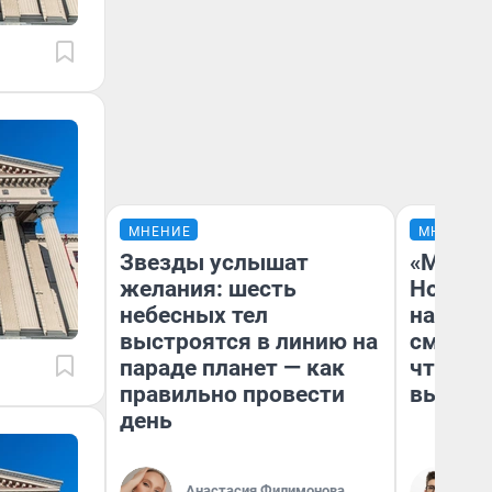
МНЕНИЕ
МНЕНИЕ
Звезды услышат
«Мы ви
желания: шесть
Нолана
небесных тел
настро
выстроятся в линию на
смотре
параде планет — как
чтобы 
правильно провести
выгляд
день
Анастасия Филимонова
На