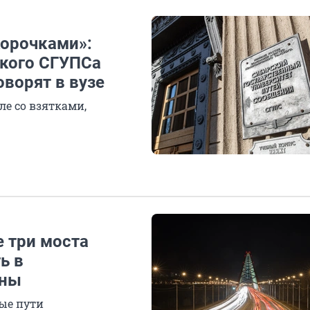
корочками»:
ского СГУПСа
оворят в вузе
ле со взятками,
е три моста
ь в
жны
ые пути