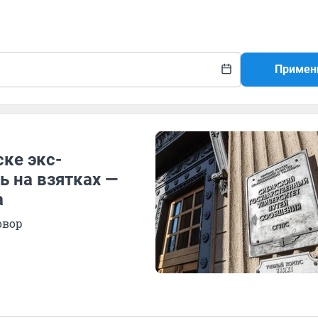
Примен
ске экс-
 на взятках —
а
овор