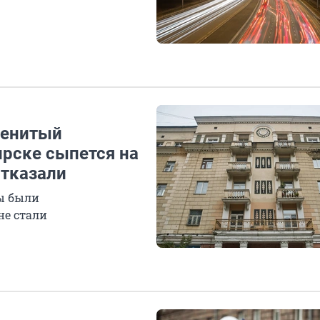
менитый
рске сыпется на
отказали
ы были
не стали