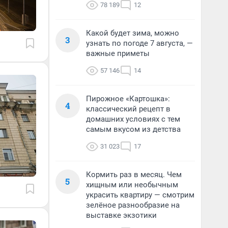
78 189
12
Какой будет зима, можно
3
узнать по погоде 7 августа, —
важные приметы
57 146
14
Пирожное «Картошка»:
4
классический рецепт в
домашних условиях с тем
самым вкусом из детства
31 023
17
Кормить раз в месяц. Чем
5
хищным или необычным
украсить квартиру — смотрим
зелёное разнообразие на
выставке экзотики