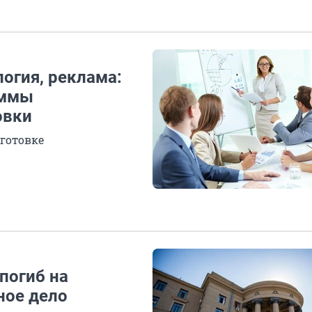
огия, реклама:
аммы
овки
готовке
погиб на
ное дело