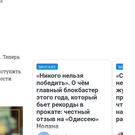
ка
. Теперь
МНЕНИЕ
МНЕНИ
иступить
«Никого нельзя
«Сним
ности
победить». О чём
немед
главный блокбастер
журна
этого года, который
пришл
бьет рекорды в
чтобы
прокате: честный
на чт
отзыв на «Одиссею»
ради 
Нолана