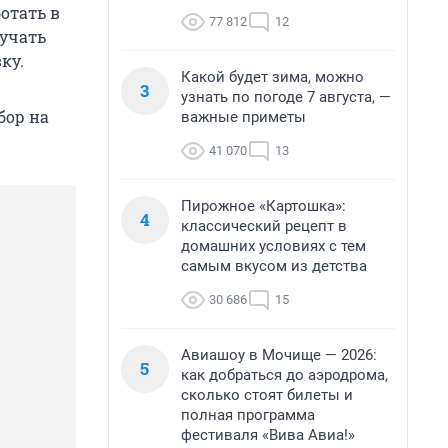
отать в
77 812
12
лучать
ку.
Какой будет зима, можно
3
узнать по погоде 7 августа, —
бор на
важные приметы
41 070
13
Пирожное «Картошка»:
4
классический рецепт в
домашних условиях с тем
самым вкусом из детства
30 686
15
Авиашоу в Мочище — 2026:
5
как добраться до аэродрома,
сколько стоят билеты и
полная программа
фестиваля «Вива Авиа!»