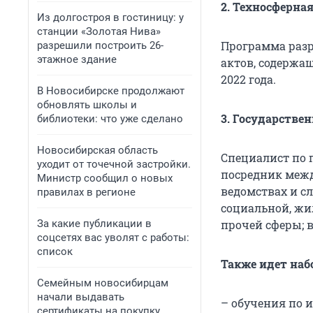
2. Техносферная
Из долгостроя в гостиницу: у
станции «Золотая Нива»
Программа разр
разрешили построить 26-
этажное здание
актов, содержа
2022 года.
В Новосибирске продолжают
обновлять школы и
3. Государстве
библиотеки: что уже сделано
Новосибирская область
Специалист по 
уходит от точечной застройки.
посредник межд
Министр сообщил о новых
ведомствах и с
правилах в регионе
социальной, жи
За какие публикации в
прочей сферы; 
соцсетях вас уволят с работы:
список
Также идет наб
Семейным новосибирцам
начали выдавать
– обучения по 
сертификаты на покупку