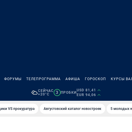
ФОРУМЫ
ТЕЛЕПРОГРАММА
АФИША
ГОРОСКОП
КУРСЫ ВА
USD 81,41
СЕЙЧАС
3
ПРОБКИ
+20°C
EUR 94,06
ики VS прокуратура
Августовский каталог новостроек
5 молодых н