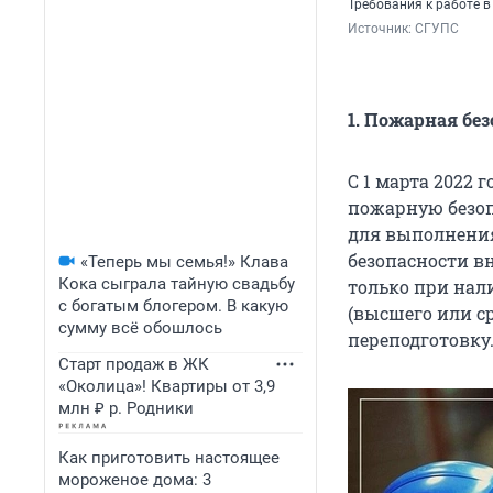
Требования к работе 
Источник: 
СГУПС
1. Пожарная без
С 1 марта 2022 
пожарную безоп
для выполнения
безопасности в
«Теперь мы семья!» Клава
Кока сыграла тайную свадьбу
только при нал
с богатым блогером. В какую
(высшего или с
сумму всё обошлось
переподготовку
Старт продаж в ЖК
«Околица»! Квартиры от 3,9
млн ₽ р. Родники
Как приготовить настоящее
мороженое дома: 3