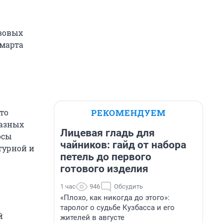
вовых
 марта
РЕКОМЕНДУЕМ
то
разных
Лицевая гладь для
осы
чайников: гайд от набора
турной и
петель до первого
готового изделия
1 час
946
Обсудить
«Плохо, как никогда до этого»:
таролог о судьбе Кузбасса и его
й
жителей в августе