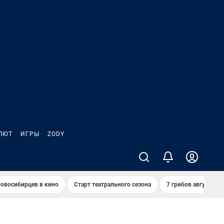
ЛЮТ
ИГРЫ
ZODY
овосибирцев в кино
Старт театрального сезона
7 грибов августа