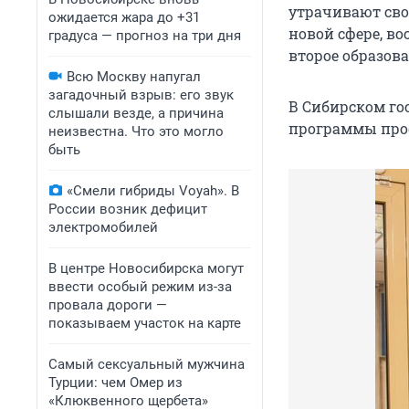
утрачивают сво
ожидается жара до +31
новой сфере, во
градуса — прогноз на три дня
второе образов
Всю Москву напугал
загадочный взрыв: его звук
В Сибирском го
слышали везде, а причина
программы про
неизвестна. Что это могло
быть
«Смели гибриды Voyah». В
России возник дефицит
электромобилей
В центре Новосибирска могут
ввести особый режим из-за
провала дороги —
показываем участок на карте
Самый сексуальный мужчина
Турции: чем Омер из
«Клюквенного щербета»