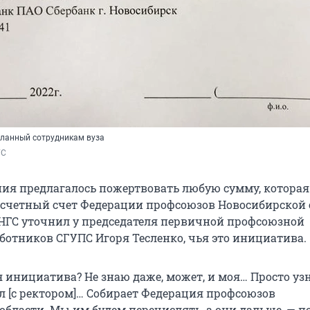
осланный сотрудникам вуза
ГС
ения предлагалось пожертвовать любую сумму, которая
асчетный счет Федерации профсоюзов Новосибирской 
НГС уточнил у председателя первичной профсоюзной
ботников СГУПС Игоря Тесленко, чья это инициатива.
я инициатива? Не знаю даже, может, и моя… Просто узна
ил [с ректором]… Собирает Федерация профсоюзов
области. Мы им будем перечислять, а они дальше, — п