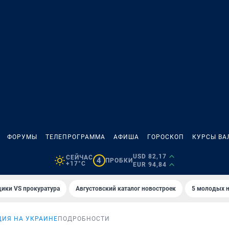
ФОРУМЫ
ТЕЛЕПРОГРАММА
АФИША
ГОРОСКОП
КУРСЫ ВА
USD 82,17
СЕЙЧАС
4
ПРОБКИ
+17°C
EUR 94,84
ики VS прокуратура
Августовский каталог новостроек
5 молодых н
ИЯ НА УКРАИНЕ
ПОДРОБНОСТИ