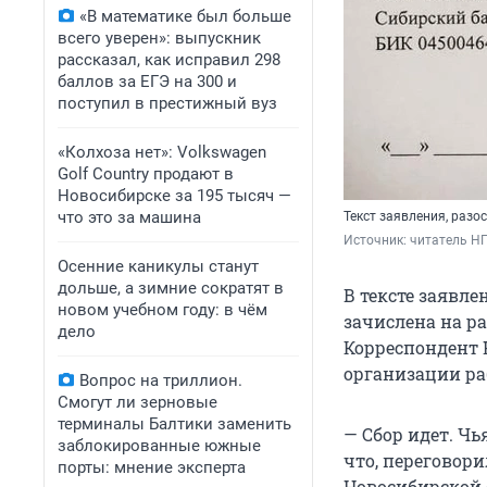
«В математике был больше
всего уверен»: выпускник
рассказал, как исправил 298
баллов за ЕГЭ на 300 и
поступил в престижный вуз
«Колхоза нет»: Volkswagen
Golf Сountry продают в
Новосибирске за 195 тысяч —
что это за машина
Текст заявления, раз
Источник: 
читатель Н
Осенние каникулы станут
дольше, а зимние сократят в
В тексте заявл
новом учебном году: в чём
зачислена на р
дело
Корреспондент 
организации ра
Вопрос на триллион.
Смогут ли зерновые
терминалы Балтики заменить
— Сбор идет. Чь
заблокированные южные
что, переговор
порты: мнение эксперта
Новосибирской 