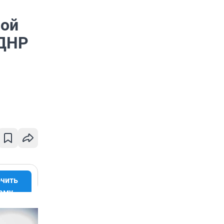
вой
 ДНР
чить
аму