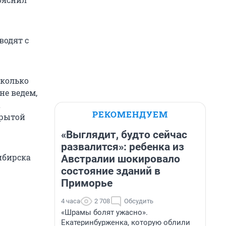
водят с
Сколько
не ведем,
а
РЕКОМЕНДУЕМ
крытой
«Выглядит, будто сейчас
развалится»: ребенка из
ибирска
Австралии шокировало
состояние зданий в
Приморье
4 часа
2 708
Обсудить
«Шрамы болят ужасно».
Екатеринбурженка, которую облили