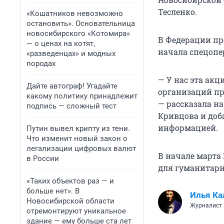
Тесленко.
«Кошатников невозможно
остановить». Основательница
новосибирского «Котомира»
В Федерации пр
— о ценах на котят,
начала спецопе
«разведенцах» и модных
породах
— У нас эта акц
Дайте автограф! Угадайте
организаций при
какому политику принадлежит
— рассказала н
подпись — сложный тест
Кривцова и доб
информацией.
Путин вывел крипту из тени.
Что изменит новый закон о
легализации цифровых валют
В начале марта
в России
для гуманитар
«Таких объектов раз — и
больше нет». В
Илья Ка
Новосибирской области
Журналист
отремонтируют уникальное
здание — ему больше ста лет