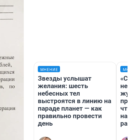
МНЕНИЕ
МНЕНИ
Звезды услышат
«Сним
желания: шесть
немед
небесных тел
журна
выстроятся в линию на
пришл
параде планет — как
чтобы
правильно провести
на чт
день
ради 