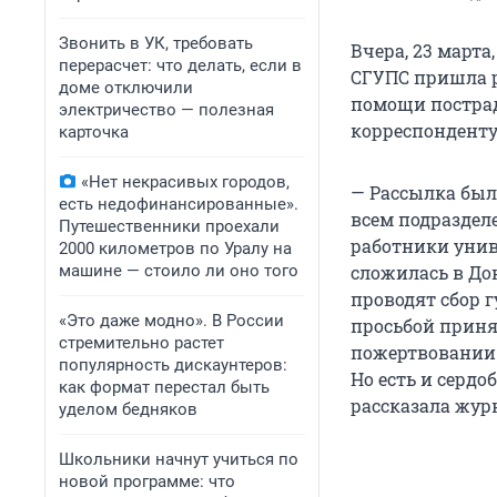
Звонить в УК, требовать
Вчера, 23 март
перерасчет: что делать, если в
СГУПС пришла р
доме отключили
помощи пострад
электричество — полезная
корреспонденту
карточка
«Нет некрасивых городов,
— Рассылка был
есть недофинансированные».
всем подраздел
Путешественники проехали
работники унив
2000 километров по Уралу на
машине — стоило ли оно того
сложилась в До
проводят сбор 
«Это даже модно». В России
просьбой приня
стремительно растет
пожертвовании. 
популярность дискаунтеров:
Но есть и сердо
как формат перестал быть
рассказала жур
уделом бедняков
Школьники начнут учиться по
новой программе: что