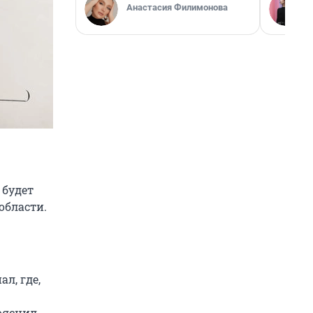
Анастасия Филимонова
 будет
области.
л, где,
ояснил