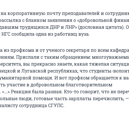
а, на корпоративную почту преподавателей и сотрудни
ассылка с бланком заявления о «добровольной фина
авшим трудящихся ДНР и ЛНР» (дословная цитата). О
 НГС сообщила одна из работниц вуза.
а из профкома и от ученого секретаря по всем кафедр
ениям. Прислали с таким обращением: многоуважаем
ерситета, вы прекрасно знаете, какая тяжелая ситуац
нецкой и Луганской республиках, что студенты-волон
гуманитарной помощи. И вот профком обращается к ва
ть участие в добровольном благотворительном
<…> Реакция была разная. Кто-то говорит, что не пере
больные люди, готовые часть зарплаты перечислить, —
налисту сотрудница СГУПС.