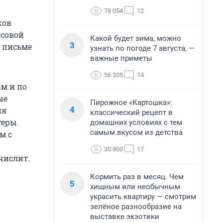
78 054
12
ков
нсовой
Какой будет зима, можно
3
 письме
узнать по погоде 7 августа, —
важные приметы
56 205
14
ам и по
ые
Пирожное «Картошка»:
4
ия
классический рецепт в
теры
домашних условиях с тем
самым вкусом из детства
м с
30 900
17
числит.
Кормить раз в месяц. Чем
5
хищным или необычным
украсить квартиру — смотрим
зелёное разнообразие на
выставке экзотики