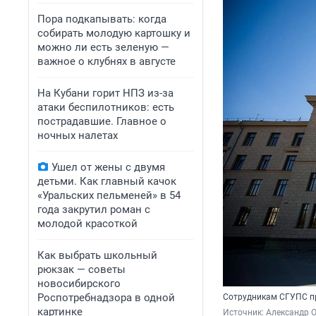
Пора подкапывать: когда
собирать молодую картошку и
можно ли есть зеленую —
важное о клубнях в августе
На Кубани горит НПЗ из-за
атаки беспилотников: есть
пострадавшие. Главное о
ночных налетах
Ушел от жены с двумя
детьми. Как главный качок
«Уральских пельменей» в 54
года закрутил роман с
молодой красоткой
Как выбрать школьный
рюкзак — советы
новосибирского
Роспотребнадзора в одной
Сотрудникам СГУПС пр
картинке
Источник: 
Александр 