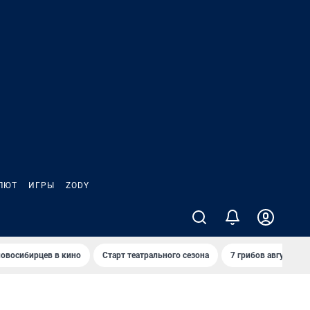
ЛЮТ
ИГРЫ
ZODY
овосибирцев в кино
Старт театрального сезона
7 грибов августа