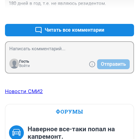
180 дней в год, т.е. не являюсь резидентом.
налоге и накапавших пенях в размере аж... рублей 60, 
не помню точно. Оплатил. На этом всё закончилось 
+0
–1
как ни в чё не бывало. Никаких судов не было.
Читать все комментарии
Гость
Отправить
Войти
Новости СМИ2
ФОРУМЫ
Наверное все-таки попал на
капремонт.