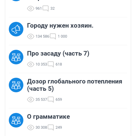
961
32
Городу нужен хозяин.
134 586
1 000
Про засаду (часть 7)
10 353
618
Дозор глобального потепления
(часть 5)
35 537
659
О грамматике
30 308
249