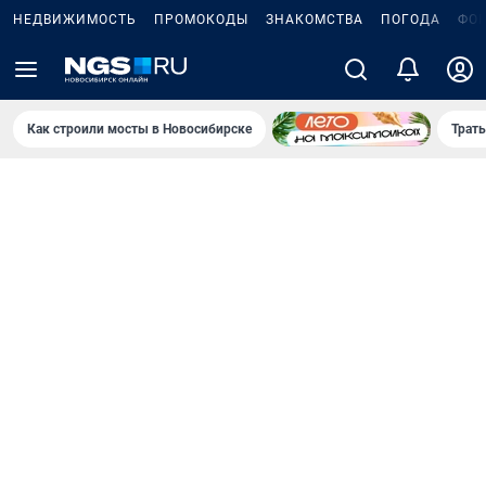
НЕДВИЖИМОСТЬ
ПРОМОКОДЫ
ЗНАКОМСТВА
ПОГОДА
ФО
Как строили мосты в Новосибирске
Траты