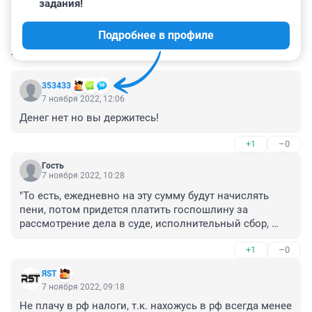
задания!
Подробнее в профиле
КОММЕНТАРИИ
11
353433
7 ноября 2022, 12:06
Денег нет но вы держитесь!
+1
–0
Гость
7 ноября 2022, 10:28
"То есть, ежедневно на эту сумму будут начислять 
пени, потом придется платить госпошлину за 
рассмотрение дела в суде, исполнительный сбор, 
расходы на совершение исполнительных действий"

+1
–0
Ну, не всё так жёстко. Я в прошлые годы по первости 
ЯST
напрочь забыл о налоге на квартиру, а уведомления 
7 ноября 2022, 09:18
приходили на старый ящик. Где-то к марту при 
Не плачу в рф налоги, т.к. нахожусь в рф всегда менее 
посещении госуслуг увидел плашку о неуплаченном 