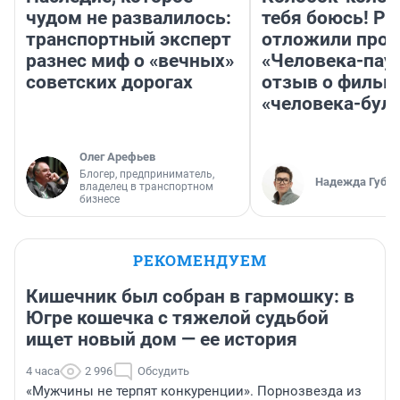
чудом не развалилось:
тебя боюсь! Ра
транспортный эксперт
отложили прок
разнес миф о «вечных»
«Человека-пау
советских дорогах
отзыв о фильм
«человека-бул
Олег Арефьев
Блогер, предприниматель,
Надежда Губар
владелец в транспортном
бизнесе
РЕКОМЕНДУЕМ
Кишечник был собран в гармошку: в
Югре кошечка с тяжелой судьбой
ищет новый дом — ее история
4 часа
2 996
Обсудить
«Мужчины не терпят конкуренции». Порнозвезда из