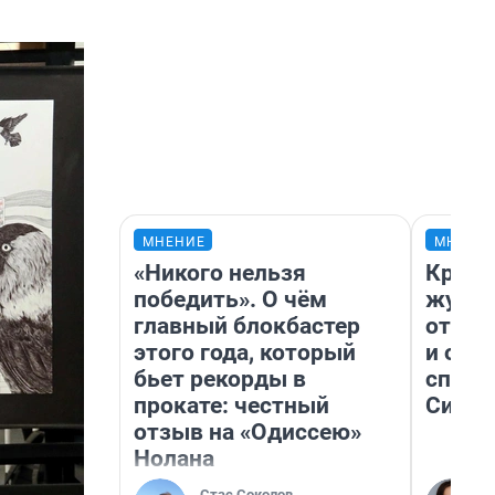
МНЕНИЕ
МНЕНИ
«Никого нельзя
Красн
победить». О чём
журна
главный блокбастер
отпус
этого года, который
и объ
бьет рекорды в
споре
прокате: честный
Сибир
отзыв на «Одиссею»
Нолана
Стас Соколов