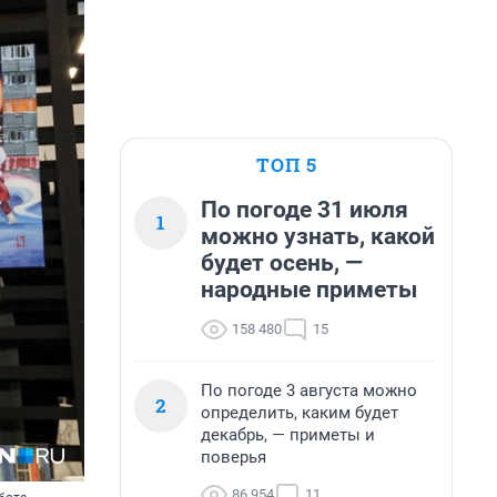
ТОП 5
По погоде 31 июля
1
можно узнать, какой
будет осень, —
народные приметы
158 480
15
По погоде 3 августа можно
2
определить, каким будет
декабрь, — приметы и
поверья
86 954
11