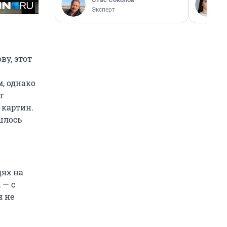
Эксперт
ву, этот
м, однако
т
 картин.
шлось
дях на
 — с
я не