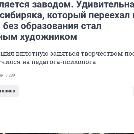
ляется заводом. Удивительн
сибиряка, который переехал 
 без образования стал
ным художником
шил вплотную заняться творчеством по
тучился на педагога-психолога
7 280
тариев