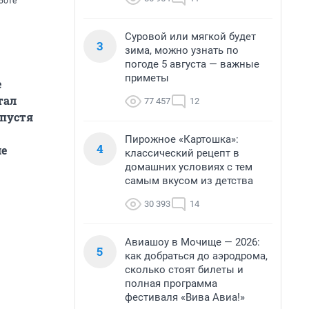
боте
Суровой или мягкой будет
3
зима, можно узнать по
погоде 5 августа — важные
приметы
е
тал
77 457
12
Спустя
Пирожное «Картошка»:
4
ле
классический рецепт в
домашних условиях с тем
самым вкусом из детства
30 393
14
Авиашоу в Мочище — 2026:
5
как добраться до аэродрома,
сколько стоят билеты и
полная программа
фестиваля «Вива Авиа!»