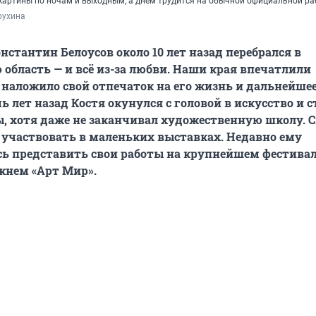
картины по ночам и выходным, а днем трудится на обычной официальной ра
рухина
нстантин Белоусов около 10 лет назад перебрался в
область — и всё из-за любви. Наши края впечатлили
 наложило свой отпечаток на его жизнь и дальнейше
ь лет назад Костя окунулся с головой в искусство и с
, хотя даже не заканчивал художественную школу. 
 участвовать в маленьких выставках. Недавно ему
ь представить свои работы на крупнейшем фестива
жнем «Арт Мир».