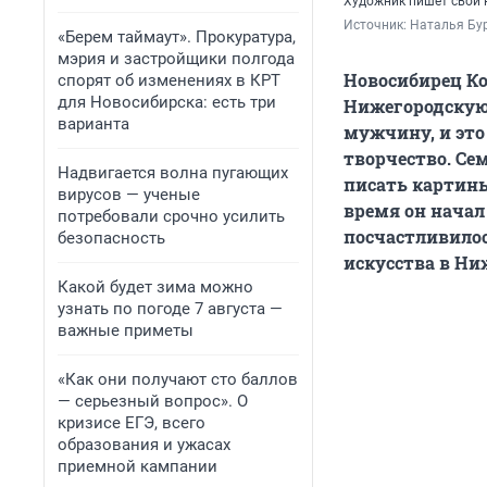
Художник пишет свои 
Источник: 
Наталья Бу
«Берем таймаут». Прокуратура,
мэрия и застройщики полгода
Новосибирец Ко
спорят об изменениях в КРТ
для Новосибирска: есть три
Нижегородскую 
варианта
мужчину, и это
творчество. Сем
Надвигается волна пугающих
писать картины
вирусов — ученые
время он начал
потребовали срочно усилить
посчастливилос
безопасность
искусства в Ни
Какой будет зима можно
узнать по погоде 7 августа —
важные приметы
«Как они получают сто баллов
— серьезный вопрос». О
кризисе ЕГЭ, всего
образования и ужасах
приемной кампании