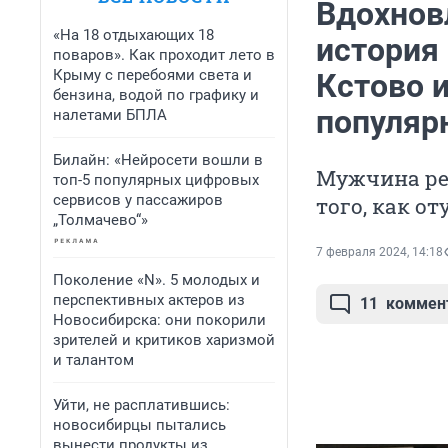
Вдохнов
«На 18 отдыхающих 18
история 
поваров». Как проходит лето в
Крыму с перебоями света и
Кстово и
бензина, водой по графику и
популяр
налетами БПЛА
Билайн: «Нейросети вошли в
Мужчина ре
топ-5 популярных цифровых
сервисов у пассажиров
того, как о
„Толмачево“»
7 февраля 2024, 14:18
Поколение «N». 5 молодых и
перспективных актеров из
11
коммен
Новосибирска: они покорили
зрителей и критиков харизмой
и талантом
Уйти, не расплатившись:
новосибирцы пытались
вынести продукты из