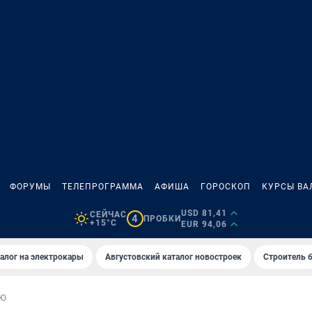
ФОРУМЫ
ТЕЛЕПРОГРАММА
АФИША
ГОРОСКОП
КУРСЫ ВА
USD 81,41
СЕЙЧАС
4
ПРОБКИ
+15°C
EUR 94,06
алог на электрокары
Августовский каталог новостроек
Строитель б
ЬЮ