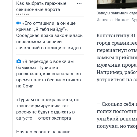
Как выбрать гаражные
секционные ворота
Заводы занимали отде
Источник: 
Наталья Бу
«Его оттащили, а он ещё
кричал: „Я тебя найду“».
Константину 31 
Соседская драка закончилась
переломом и серией
город сравнител
заявлений в полицию: видео
перешагнул отме
самым приближе
«В переходе с вонючим
мужчина прораб
бомжом». Туристка
Например, рабо
рассказала, как спасалась во
устроиться на з
время налета беспилотников
на Сочи
«Туризм не прекращается, он
— Сколько себя
трансформируется»: как
полях постоянно
россияне будут отдыхать в
августе — ответ эксперта
улыбкой вспомин
получал, но тво
Начало сезона: на какие