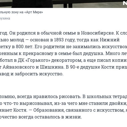
льную зону на «Арт Мире»
рухина
год. Он родился в обычной семье в Новосибирске. К сло
ьно молод — основан в 1893 году, тогда как Нижний
тку в 800 лет. Его родители не занимались искусство
нным к прекрасному в семье был дедушка. Много ле
отал в ДК «Горького» декоратором, а еще писал копии
т Айвазовского и Шишкина. В 90-е дедушке Кости при
авод и забросить искусство.
 помню, всегда нравилось рисовать. В школьных тетра
 что-то вырисовывал, из-за чего мне ставили двойки,
ает Костя. — Образования, связанного с искусством, 
рчество всегда оставалось в жизни.