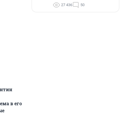
27 436
50
антин
ема в его
ые