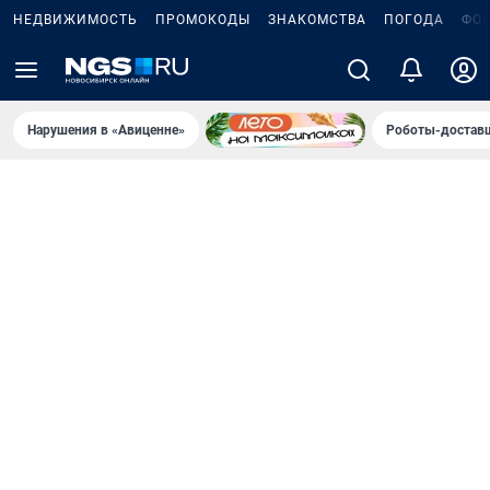
НЕДВИЖИМОСТЬ
ПРОМОКОДЫ
ЗНАКОМСТВА
ПОГОДА
ФО
Нарушения в «Авиценне»
Роботы-доставщ