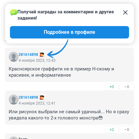
Получай награды за комментарии и другие 
задания!
Подробнее в профиле
КОММЕНТАРИИ
29
281614898
4 ноября 2023, 12:43
Красноярское граффити не в пример Н-скому и 
красивее, и информативнее
+0
–0
281614898
4 ноября 2023, 12:41
Или рисунок выбрали не самый удачный... Но я сразу 
увидела какого-то 2-х голового монстра😳
+2
–0