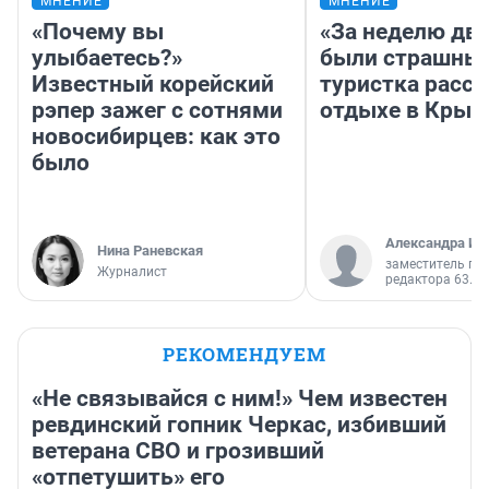
МНЕНИЕ
МНЕНИЕ
«Почему вы
«За неделю две
улыбаетесь?»
были страшные
Известный корейский
туристка расск
рэпер зажег с сотнями
отдыхе в Крым
новосибирцев: как это
было
Александра Ис
Нина Раневская
заместитель гл
Журналист
редактора 63.RU
РЕКОМЕНДУЕМ
«Не связывайся с ним!» Чем известен
ревдинский гопник Черкас, избивший
ветерана СВО и грозивший
«отпетушить» его