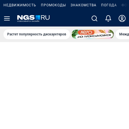
НЕДВИЖИМОСТЬ
ПРОМОКОДЫ
ЗНАКОМСТВА
ПОГОДА
ФО
Растет популярность дискаунтеров
Межд