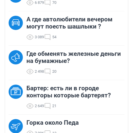
6 879
70
А где автолюбители вечером
могут поесть шашлыки ?
3 089
54
Где обменять железные деньги
на бумажные?
2 498
20
Бартер: есть ли в городе
конторы которые бартерят?
2 649
21
Горка около Педа