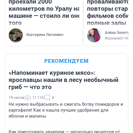
проехали 2000
проваливаются,
километров по Уралу на
повторы стары
машине — стоило ли оно
фильмов соби
того
полные залы
Алёна Золотух
Екатерина Литкевич
Журналист НГС
РЕКОМЕНДУЕМ
«Напоминает куриное мясо»:
ярославцы нашли в лесу необычный
гриб — что это
19 часов
11 114
8
Не нужно выбрасывать и сжигать ботву помидоров и
картофеля! Как я нашла лучшее удобрение для
яблони и малины
Как приготовить хачапури — несколько рецептов от