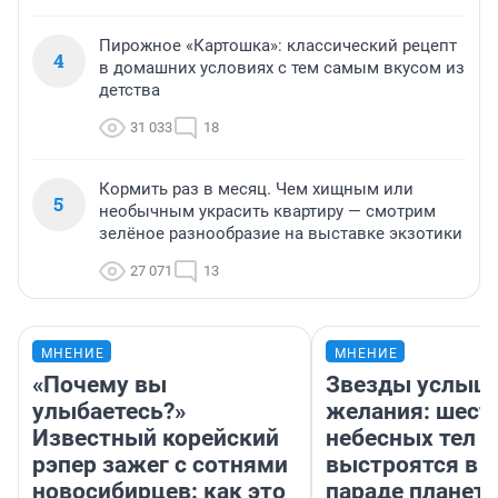
Пирожное «Картошка»: классический рецепт
4
в домашних условиях с тем самым вкусом из
детства
31 033
18
Кормить раз в месяц. Чем хищным или
5
необычным украсить квартиру — смотрим
зелёное разнообразие на выставке экзотики
27 071
13
МНЕНИЕ
МНЕНИЕ
«Почему вы
Звезды услыш
улыбаетесь?»
желания: шест
Известный корейский
небесных тел
рэпер зажег с сотнями
выстроятся в 
новосибирцев: как это
параде планет 