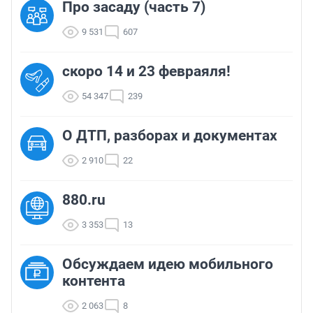
Про засаду (часть 7)
9 531
607
скоро 14 и 23 февраяля!
54 347
239
О ДТП, разборах и документах
2 910
22
880.ru
3 353
13
Обсуждаем идею мобильного
контента
2 063
8