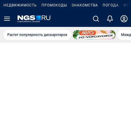
НЕДВИЖИМОСТЬ
ПРОМОКОДЫ
ЗНАКОМСТВА
ПОГОДА
ФО
Растет популярность дискаунтеров
Межд