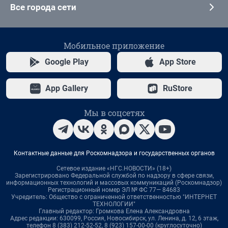
Все города сети
Мобильное приложение
Google Play
App Store
App Gallery
RuStore
Мы в соцсетях
Контактные данные для Роскомнадзора и государственных органов
Сетевое издание «НГС.НОВОСТИ» (18+)
Зарегистрировано Федеральной службой по надзору в сфере связи,
информационных технологий и массовых коммуникаций (Роскомнадзор)
Регистрационный номер ЭЛ № ФС 77— 84683
Учредитель: Общество с ограниченной ответственностью "ИНТЕРНЕТ
ТЕХНОЛОГИИ"
Главный редактор: Громкова Елена Александровна
Адрес редакции: 630099, Россия, Новосибирск, ул. Ленина, д. 12, 6 этаж,
телефон 8 (383) 212-52-52, 8 (923) 157-00-00 (круглосуточно)