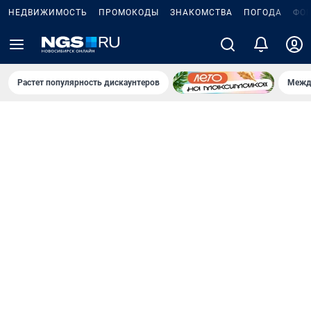
НЕДВИЖИМОСТЬ
ПРОМОКОДЫ
ЗНАКОМСТВА
ПОГОДА
ФО
Растет популярность дискаунтеров
Межд