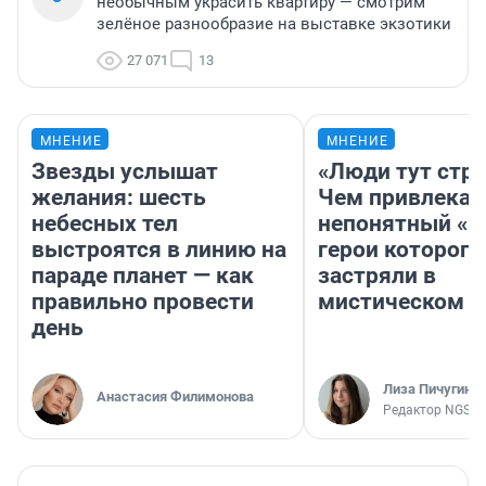
необычным украсить квартиру — смотрим
зелёное разнообразие на выставке экзотики
27 071
13
МНЕНИЕ
МНЕНИЕ
Звезды услышат
«Люди тут стр
желания: шесть
Чем привлекае
небесных тел
непонятный «Н
выстроятся в линию на
герои которого
параде планет — как
застряли в
правильно провести
мистическом о
день
Лиза Пичугина
Анастасия Филимонова
Редактор NGS.R