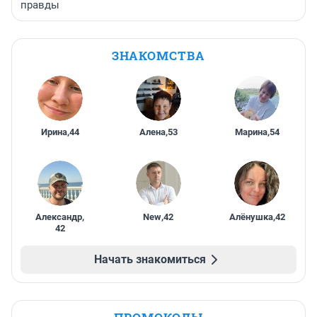
правды
ЗНАКОМСТВА
Ирина
,
44
Алена
,
53
Марина
,
54
Александр
,
New
,
42
Алёнушка
,
42
42
Начать знакомиться