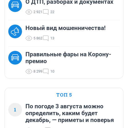
О ДТП, разборах и документах
2 921
22
Новый вид мошенничества!
5 862
13
Правильные фары на Корону-
премио
8 299
10
ТОП 5
По погоде 3 августа можно
1
определить, каким будет
декабрь, — приметы и поверья