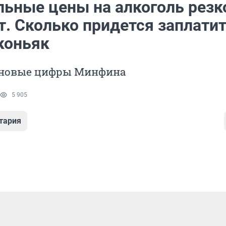
ьные цены на алкоголь резк
. Сколько придется заплатит
коньяк
новые цифры Минфина
5 905
тария