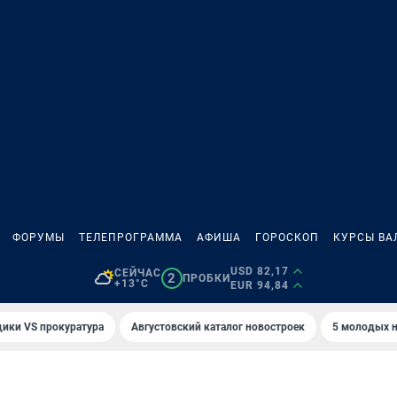
ФОРУМЫ
ТЕЛЕПРОГРАММА
АФИША
ГОРОСКОП
КУРСЫ ВА
USD 82,17
СЕЙЧАС
2
ПРОБКИ
+13°C
EUR 94,84
ики VS прокуратура
Августовский каталог новостроек
5 молодых н