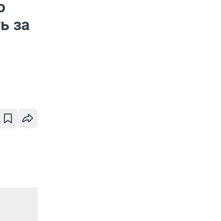
о
ь за