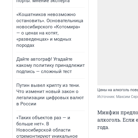
порты: мнение эксперта
«Кошатников невозможно
остановить». Основательница
новосибирского «Котомира»
— о ценах на котят,
«разведенцах» и модных
породах
Дайте автограф! Угадайте
какому политику принадлежит
подпись — сложный тест
Путин вывел крипту из тени.
Цены на алкоголь по
Что изменит новый закон о
Источник: 
Максим Сер
легализации цифровых валют
в России
Минфин предло
«Таких объектов раз — и
алкоголь. Если 
больше нет». В
года.
Новосибирской области
отремонтируют уникальное