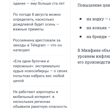
здание — ему больше ста лет
Повышение цен 
По погоде 8 августа можно
на водку — с
определить, насколько
дождливой будет осень —
на коньяк — 
важные приметы
на бренди —
Россиянина арестовали за
звезды в Telegram — что он
В Минфине объ
натворил
уровнем инфляц
«Ела одни булочки и
его производств
пирожные»: экстремально
худые новосибирцы — о своих
попытках набрать вес любой
ценой
Не работают аэропорты и
мобильный интернет: в
нескольких регионах
объявили ракетную опасность