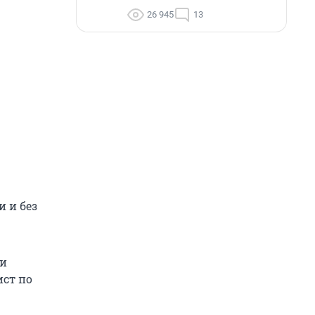
26 945
13
 и без
ли
ист по