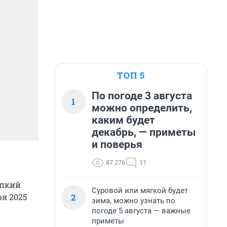
ТОП 5
По погоде 3 августа
1
можно определить,
каким будет
декабрь, — приметы
и поверья
87 276
11
епкий
Суровой или мягкой будет
2
ря 2025
зима, можно узнать по
погоде 5 августа — важные
приметы