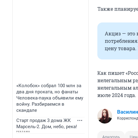
Также планирует
Акциз — это
потребления.
цену товара.
Как пишет «Рос
нелегальным ры
«Колобок» собрал 100 млн за
нелегальным ал
два дня проката, но фанаты
июле 2024 года.
Человека-паука объявили ему
войну. Разбираемся в
скандале
Василин
Корреспонд
Старт продаж 3 дома ЖК
Марсель-2. Дом, небо, река!
Алкоголь
Цен