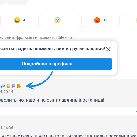
4
0
12
ыделите фрагмент и нажмите Ctrl+Enter
чай награды за комментарии и другие задания!
Подробнее в профиле
ИИ
73
рум
4, 20:14
олить, чо, ищо и на сыг плавлиный останица!
4, 16:36
 частных руках, в чем выгода государства, ведь проходили же.