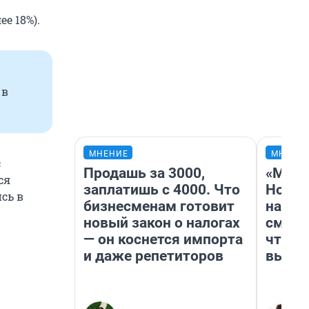
е 18%).
 в
МНЕНИЕ
МНЕНИ
с
Продашь за 3000,
«Мы в
ся
заплатишь с 4000. Что
Нолан
сь в
бизнесменам готовит
настр
новый закон о налогах
смотр
— он коснется импорта
чтобы
и даже репетиторов
выгля