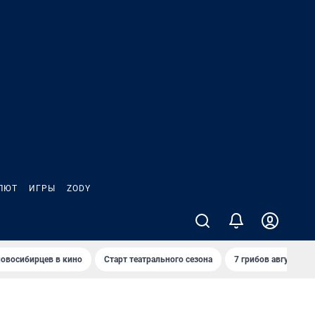
ЛЮТ
ИГРЫ
ZODY
овосибирцев в кино
Старт театрального сезона
7 грибов августа