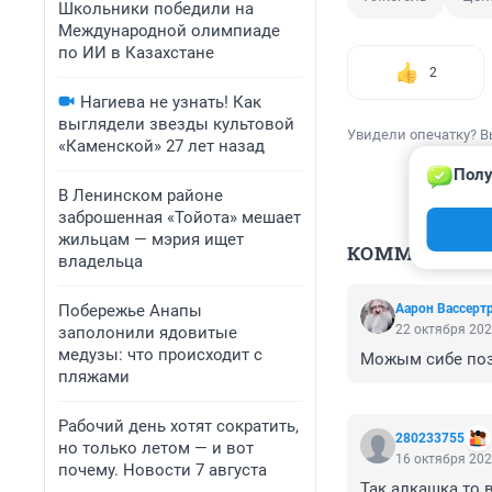
Школьники победили на
Международной олимпиаде
по ИИ в Казахстане
2
Нагиева не узнать! Как
выглядели звезды культовой
Увидели опечатку? В
«Каменской» 27 лет назад
Полу
В Ленинском районе
заброшенная «Тойота» мешает
жильцам — мэрия ищет
КОММЕНТАР
владельца
Побережье Анапы
Аарон Вассерт
22 октября 202
заполонили ядовитые
медузы: что происходит с
Можым сибе позв
пляжами
Рабочий день хотят сократить,
280233755
но только летом — и вот
16 октября 202
почему. Новости 7 августа
Так алкашка то в