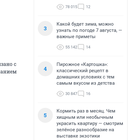
78 015
12
Какой будет зима, можно
3
узнать по погоде 7 августа, —
важные приметы
55 142
14
зано с
Пирожное «Картошка»:
4
классический рецепт в
жанием
домашних условиях с тем
самым вкусом из детства
30 847
16
Кормить раз в месяц. Чем
5
хищным или необычным
украсить квартиру — смотрим
зелёное разнообразие на
выставке экзотики