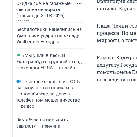
махинаций спеш
Скидка 40% на гаражные
написал Кадыро
секционные ворота
(только до 31.08.2026)
Глава Чечни соо
Беспилотники нацелились на
процесса. По мн
Урал: дрон ударил по складу
Мирзоян, а так
Wildberries — кадры
«Мы ушли в лес». В
Рамзан Кадыров
Екатеринбурге крупный склад
депутату Госуд
атаковали БПЛА — онлайн
помочь семье Б
воссоединиться
«Быстрее открывай»: ФСБ
нагрянула к вахтовикам в
Новосибирске по делу о
телефонном мошенничестве
— видео
Вам обязаны повысить
зарплату — причина