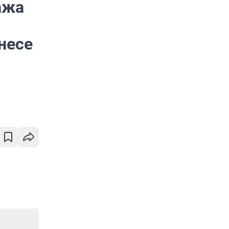
ажа
несе