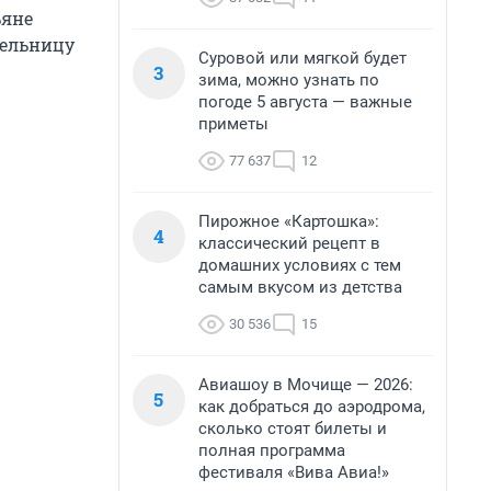
ьяне
тельницу
Суровой или мягкой будет
3
зима, можно узнать по
погоде 5 августа — важные
приметы
77 637
12
Пирожное «Картошка»:
4
классический рецепт в
домашних условиях с тем
самым вкусом из детства
30 536
15
Авиашоу в Мочище — 2026:
5
как добраться до аэродрома,
сколько стоят билеты и
полная программа
фестиваля «Вива Авиа!»