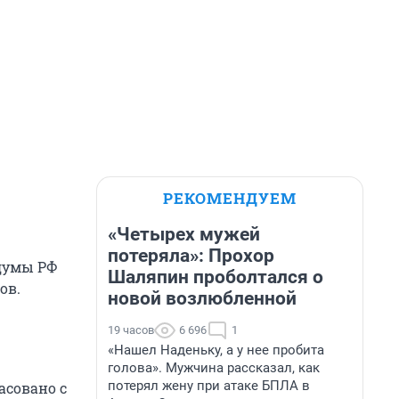
РЕКОМЕНДУЕМ
«Четырех мужей
потеряла»: Прохор
 думы РФ
Шаляпин проболтался о
ов.
новой возлюбленной
19 часов
6 696
1
«Нашел Наденьку, а у нее пробита
голова». Мужчина рассказал, как
потерял жену при атаке БПЛА в
асовано с