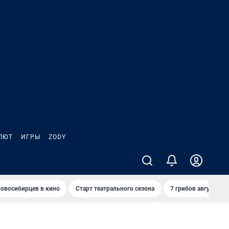
ЛЮТ
ИГРЫ
ZODY
овосибирцев в кино
Старт театрального сезона
7 грибов августа