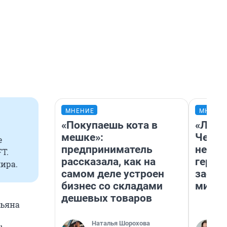
МНЕНИЕ
МНЕНИ
«Покупаешь кота в
«Люди
мешке»:
Чем п
е
предприниматель
непон
T.
рассказала, как на
герои
ира.
самом деле устроен
застр
бизнес со складами
мисти
дешевых товаров
тьяна
Наталья Шорохова