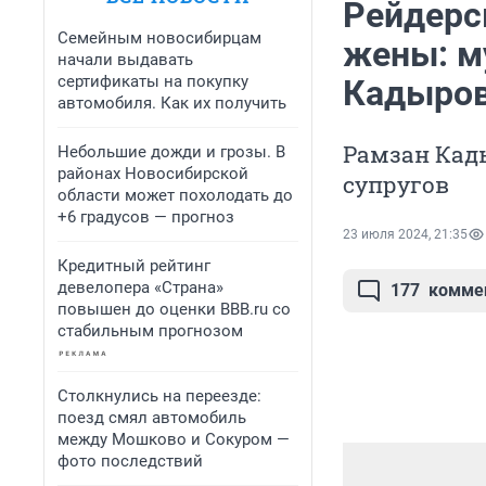
Рейдерск
Семейным новосибирцам
жены: м
начали выдавать
сертификаты на покупку
Кадыров
автомобиля. Как их получить
Рамзан Кад
Небольшие дожди и грозы. В
районах Новосибирской
супругов
области может похолодать до
+6 градусов — прогноз
23 июля 2024, 21:35
Кредитный рейтинг
девелопера «Страна»
177
комме
повышен до оценки BBB.ru со
стабильным прогнозом
Столкнулись на переезде:
поезд смял автомобиль
между Мошково и Сокуром —
фото последствий