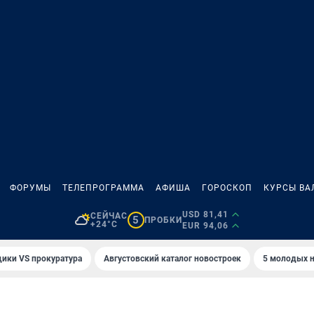
ФОРУМЫ
ТЕЛЕПРОГРАММА
АФИША
ГОРОСКОП
КУРСЫ ВА
USD 81,41
СЕЙЧАС
5
ПРОБКИ
+24°C
EUR 94,06
ики VS прокуратура
Августовский каталог новостроек
5 молодых н