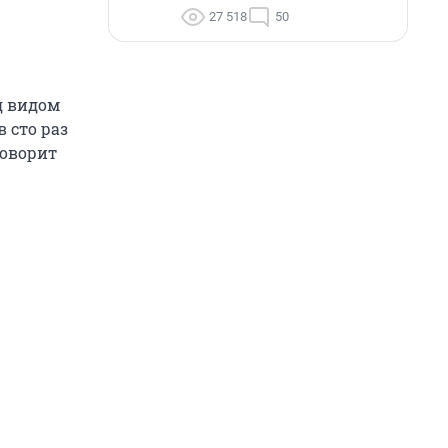
27 518
50
д видом
 сто раз
говорит