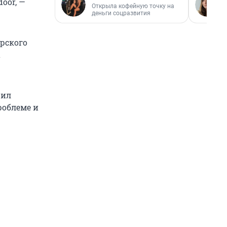
oor, —
Открыла кофейную точку на
деньги соцразвития
ерского
а
чил
роблеме и