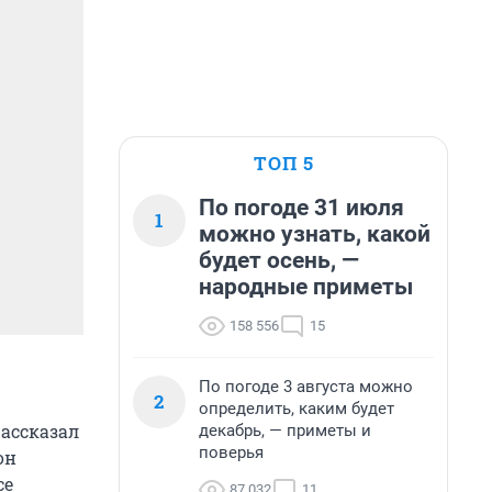
ТОП 5
По погоде 31 июля
1
можно узнать, какой
будет осень, —
народные приметы
158 556
15
По погоде 3 августа можно
2
определить, каким будет
рассказал
декабрь, — приметы и
поверья
он
се
87 032
11