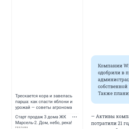
Компании Wil
одобрили в п
администрац
собственной 
Также планир
Трескается кора и завелась
парша: как спасти яблони и
урожай — советы агронома
— Активы компа
Старт продаж 3 дома ЖК
потратили 21 г
Марсель-2. Дом, небо, река!