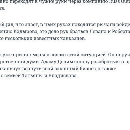
но переходят в чужие руки через компанию Russ Outd
в.
бщил, что знает, в чьих руках находятся рычаги рейд
ению Кадырова, это дело рук братьев Левана и Роберт
же нескольких известных кавказцев.
 уже принял меры в связи с этой ситуацией. Он пору
арственной думы Адаму Делимханову разобраться в п
акальчук вернуть свой законный бизнес, а также
 с семьей Татьяны и Владислава.