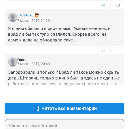
ЛЮДЕЙ. И причем не безрезультатно. В отличие от 
+1
–0
некоторых многообещающих.
57634676
7 марта 2017, 21:20
Я с ним общался в свое время. Умный человек, и 
вряд ли бы так тупо спалился. Скорее всего, на 
самом деле не обновляли сайт.
+1
–1
Гость
7 марта 2017, 20:40
Заподозрили и только ? Вряд ли такое можно скрыть 
,ведь Штирлиц только в кино был ,а здесь не один же 
работает, явно еще куча народа наверняка знает ,кто 
и чем владеют.
+0
–0
Читать все комментарии