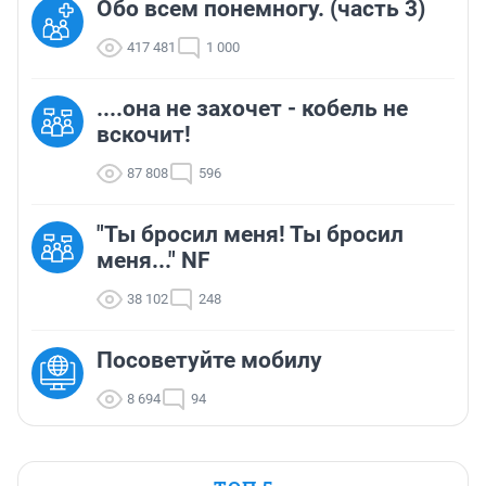
Обо всем понемногу. (часть 3)
417 481
1 000
....она не захочет - кобель не
вскочит!
87 808
596
"Ты бросил меня! Ты бросил
меня..." NF
38 102
248
Посоветуйте мобилу
8 694
94