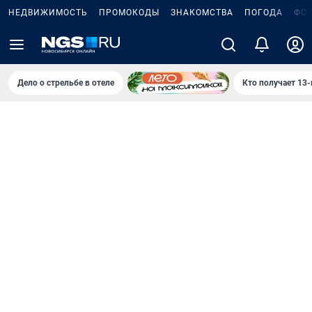
НЕДВИЖИМОСТЬ
ПРОМОКОДЫ
ЗНАКОМСТВА
ПОГОДА
ФО
Дело о стрельбе в отеле
Кто получает 13-