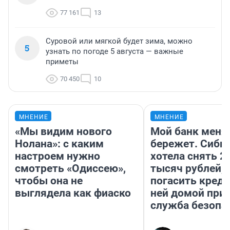
77 161
13
Суровой или мягкой будет зима, можно
5
узнать по погоде 5 августа — важные
приметы
70 450
10
МНЕНИЕ
МНЕНИЕ
«Мы видим нового
Мой банк меня
Нолана»: с каким
бережет. Сиби
настроем нужно
хотела снять 2
смотреть «Одиссею»,
тысяч рублей,
чтобы она не
погасить креди
выглядела как фиаско
ней домой при
служба безопа