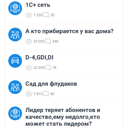
1С+ сеть
1 233
20
А кто прибирается у вас дома?
25 032
248
D-4,GDI,DI
22 339
78
Сад для флудаков
7 813
80
Лидер теряет абонентов и
качество,ему недолго,кто
может стать лидером?