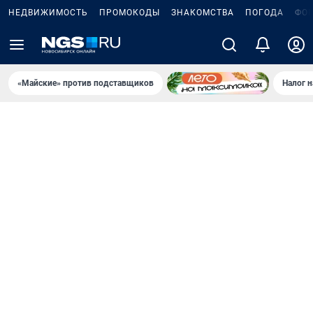
НЕДВИЖИМОСТЬ
ПРОМОКОДЫ
ЗНАКОМСТВА
ПОГОДА
ФО
«Майские» против подставщиков
Налог 