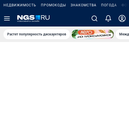
НЕДВИЖИМОСТЬ
ПРОМОКОДЫ
ЗНАКОМСТВА
ПОГОДА
ФО
Растет популярность дискаунтеров
Межд