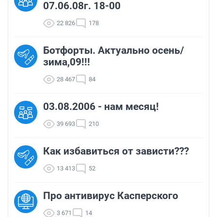
07.06.08г. 18-00
22 826
178
Ботфорты. Актуально осень/
зима,09!!!
28 467
84
03.08.2006 - нам месяц!
39 693
210
Как избавиться от зависти???
13 413
52
Про антивирус Касперского
3 671
14