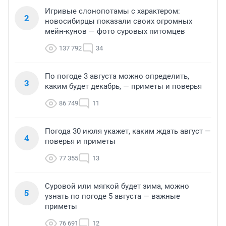
Игривые слонопотамы с характером:
2
новосибирцы показали своих огромных
мейн-кунов — фото суровых питомцев
137 792
34
По погоде 3 августа можно определить,
3
каким будет декабрь, — приметы и поверья
86 749
11
Погода 30 июля укажет, каким ждать август —
4
поверья и приметы
77 355
13
Суровой или мягкой будет зима, можно
5
узнать по погоде 5 августа — важные
приметы
76 691
12