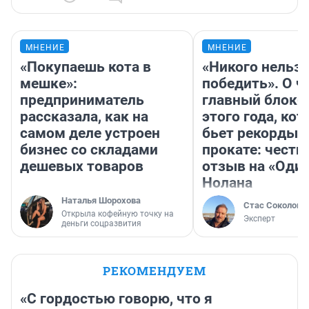
МНЕНИЕ
МНЕНИЕ
«Покупаешь кота в
«Никого нельз
мешке»:
победить». О ч
предприниматель
главный блокб
рассказала, как на
этого года, ко
самом деле устроен
бьет рекорды 
бизнес со складами
прокате: честн
дешевых товаров
отзыв на «Оди
Нолана
Наталья Шорохова
Стас Соколов
Открыла кофейную точку на
Эксперт
деньги соцразвития
РЕКОМЕНДУЕМ
«С гордостью говорю, что я