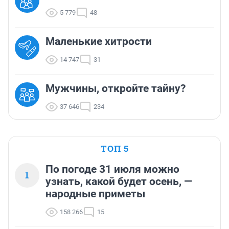
5 779
48
Маленькие хитрости
14 747
31
Мужчины, откройте тайну?
37 646
234
ТОП 5
По погоде 31 июля можно
1
узнать, какой будет осень, —
народные приметы
158 266
15