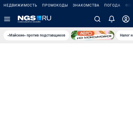
НЕДВИЖИМОСТЬ
ПРОМОКОДЫ
ЗНАКОМСТВА
ПОГОДА
ФО
«Майские» против подставщиков
Налог 