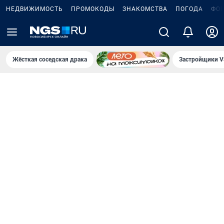
НЕДВИЖИМОСТЬ
ПРОМОКОДЫ
ЗНАКОМСТВА
ПОГОДА
ФО
Жёсткая соседская драка
Застройщики V