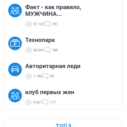
Факт - как правило,
МУЖЧИНА...
57 122
251
Технопарк
38 041
189
Авторитарная леди
7 185
95
клуб первых жен
9 621
117
ТОП 5