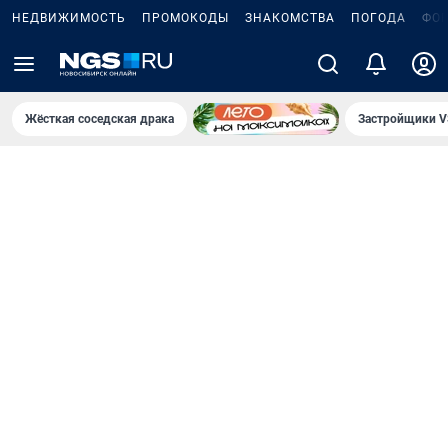
НЕДВИЖИМОСТЬ
ПРОМОКОДЫ
ЗНАКОМСТВА
ПОГОДА
ФО
Жёсткая соседская драка
Застройщики V