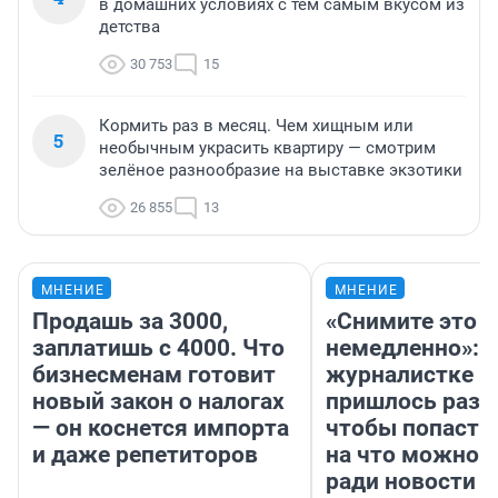
в домашних условиях с тем самым вкусом из
детства
30 753
15
Кормить раз в месяц. Чем хищным или
5
необычным украсить квартиру — смотрим
зелёное разнообразие на выставке экзотики
26 855
13
МНЕНИЕ
МНЕНИЕ
Продашь за 3000,
«Снимите это
заплатишь с 4000. Что
немедленно»:
бизнесменам готовит
журналистке Н
новый закон о налогах
пришлось разд
— он коснется импорта
чтобы попасть 
и даже репетиторов
на что можно 
ради новости