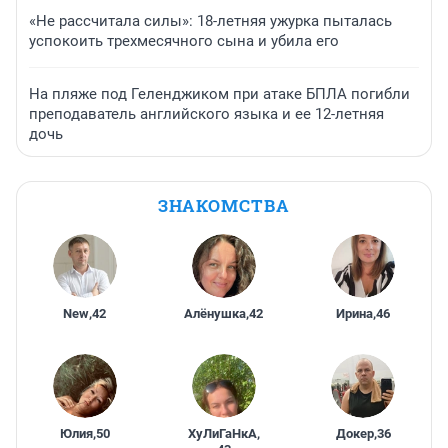
«Не рассчитала силы»: 18-летняя ужурка пыталась
успокоить трехмесячного сына и убила его
На пляже под Геленджиком при атаке БПЛА погибли
преподаватель английского языка и ее 12-летняя
дочь
ЗНАКОМСТВА
New
,
42
Алёнушка
,
42
Ирина
,
46
Юлия
,
50
ХуЛиГаНкА
,
Докер
,
36