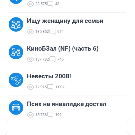
23 575
48
Ищу женщину для семьи
135 852
674
КиноБЗал (NF) (часть 6)
187 782
746
Невесты 2008!
72 915
1 002
Псих на инвалидке достал
15 788
199