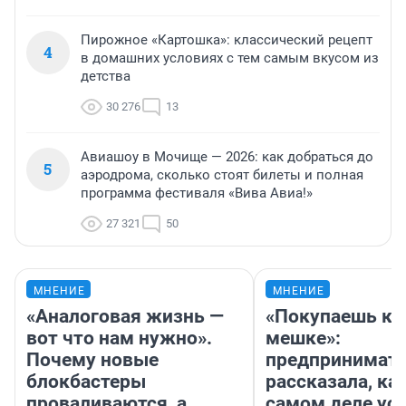
Пирожное «Картошка»: классический рецепт
4
в домашних условиях с тем самым вкусом из
детства
30 276
13
Авиашоу в Мочище — 2026: как добраться до
5
аэродрома, сколько стоят билеты и полная
программа фестиваля «Вива Авиа!»
27 321
50
МНЕНИЕ
МНЕНИЕ
«Аналоговая жизнь —
«Покупаешь ко
вот что нам нужно».
мешке»:
Почему новые
предпринимат
блокбастеры
рассказала, как
проваливаются, а
самом деле ус