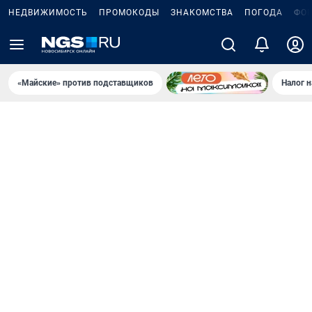
НЕДВИЖИМОСТЬ
ПРОМОКОДЫ
ЗНАКОМСТВА
ПОГОДА
ФО
«Майские» против подставщиков
Налог 