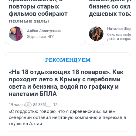
повторы старых
бизнес со скл
фильмов собирают
дешевых това
полные залы
Наталья Шорох
Алёна Золотухина
Открыла кофейн
Журналист НГС
деньги соцразв
РЕКОМЕНДУЕМ
«На 18 отдыхающих 18 поваров». Как
проходит лето в Крыму с перебоями
света и бензина, водой по графику и
налетами БПЛА
19 часов
85 335
12
«С гордостью говорю, что я деревенский»: зачем
северянин оставил нефтяную компанию и переехал в
глушь на Алтай