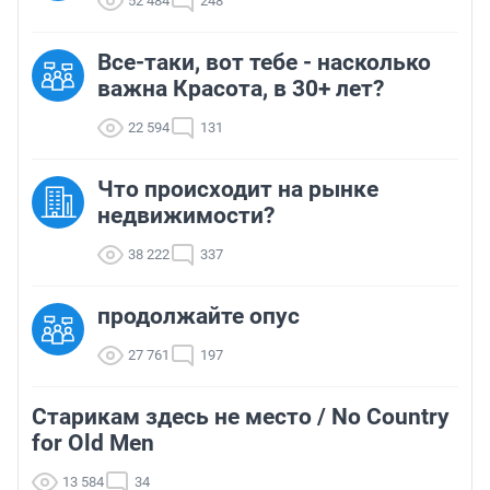
52 484
248
Все-таки, вот тебе - насколько
важна Красота, в 30+ лет?
22 594
131
Что происходит на рынке
недвижимости?
38 222
337
продолжайте опус
27 761
197
Старикам здесь не место / No Country
for Old Men
13 584
34