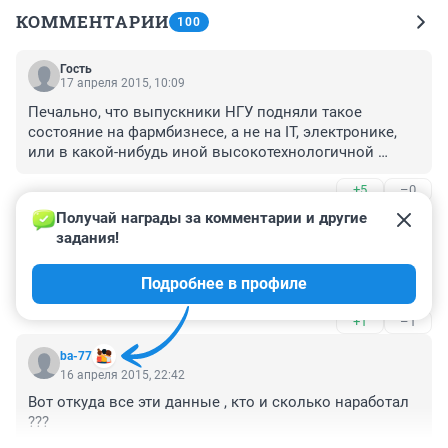
КОММЕНТАРИИ
100
Гость
17 апреля 2015, 10:09
Печально, что выпускники НГУ подняли такое 
состояние на фармбизнесе, а не на IT, электронике, 
или в какой-нибудь иной высокотехнологичной 
отрасли.

+5
–0
Фармбизнес по уровню доходности (а на мой взгляд - 
и по уровню честности к покупателю) сравним с 
Получай награды за комментарии и другие 
Гость
наркобизнесом. Еще раз повторюсь - очень печально. 
17 апреля 2015, 09:54
задания!
Делают огромные деньги на здоровье людей. Цены 
В НГУ есть факультет бизнеса или банковское дело и 
на лекарства растут быстрее и стабильнее любого 
Подробнее в профиле
рынок ценных бумаг ?
другого продукта.
+1
–1
ba-77
16 апреля 2015, 22:42
Вот откуда все эти данные , кто и сколько наработал 
???