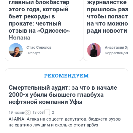
главный блокбастер
журналистке Н
этого года, который
пришлось разд
бьет рекорды в
чтобы попасть 
прокате: честный
на что можно 
отзыв на «Одиссею»
ради новости
Нолана
Стас Соколов
Анастасия Хри
Эксперт
Корреспондент
РЕКОМЕНДУЕМ
Смертельный аудит: за что в начале
2000-х убили бывшего главбуха
нефтяной компании Уфы
19 часов
13 068
2
AI-AINA: Атака на соцсети депутатов, бюджета вузов
не хватило лучшим и сколько стоит арбуз