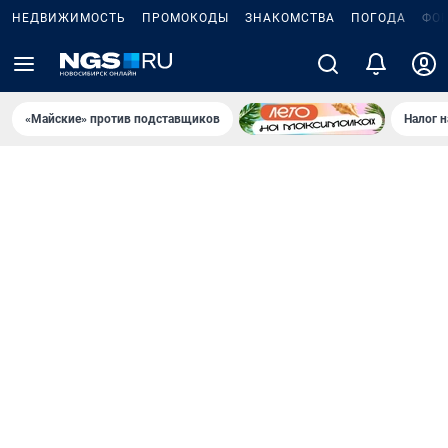
НЕДВИЖИМОСТЬ
ПРОМОКОДЫ
ЗНАКОМСТВА
ПОГОДА
ФО
«Майские» против подставщиков
Налог 