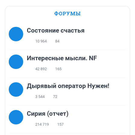
ФОРУМЫ
Состояние счастья
10 964
84
Интересные мысли. NF
42 892
165
Дырявый оператор Нужен!
3 544
72
Сирия (отчет)
214 719
157