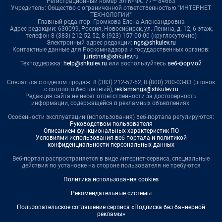
Регистрационный номер ЭЛ № ФС 77— 84683
Учредитель: Общество с ограниченной ответственностью "ИНТЕРНЕТ
ТЕХНОЛОГИИ"
Главный редактор: Громкова Елена Александровна
Адрес редакции: 630099, Россия, Новосибирск, ул. Ленина, д. 12, 6 этаж,
телефон 8 (383) 212-52-52, 8 (923) 157-00-00 (круглосуточно)
Электронный адрес редакции:
ngs@shkulev.ru
Контактные данные для Роскомнадзора и государственных органов:
juristnsk@shkulev.ru
Техподдержка:
help@shkulev.ru
или воспользуйтесь
веб-формой
Связаться с отделом продаж: 8 (383) 212-52-52, 8 (800) 200-03-83 (звонок
с сотового бесплатный),
reklamangs@shkulev.ru
Редакция сайта не несет ответственности за достоверность
информации, содержащейся в рекламных объявлениях.
Особенности эксплуатации (использования) веб-портала регулируются:
Руководством пользователя
Описанием функциональных характеристик ПО
Условиями использования веб-портала и политикой
конфиденциальности персональных данных
Веб-портал распространяется в виде интернет-сервиса, специальные
действия по установке на стороне пользователя не требуются
Политика использования cookies
Рекомендательные системы
Пользовательское соглашение сервиса «Подписка без баннерной
рекламы»