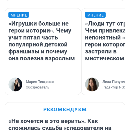
МНЕНИЕ
МНЕНИЕ
«Игрушки больше не
«Люди тут стр
герои истории». Чему
Чем привлекае
учит пятая часть
непонятный «Н
популярной детской
герои которого
франшизы и почему
застряли в
она полезна взрослым
мистическом о
Мария Тищенко
Лиза Пичугина
Обозреватель
Редактор NGS.R
РЕКОМЕНДУЕМ
«Не хочется в это верить». Как
сложилась судьба «следователя на