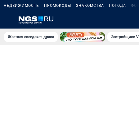
НЕДВИЖИМОСТЬ
ПРОМОКОДЫ
ЗНАКОМСТВА
ПОГОДА
ФО
Жёсткая соседская драка
Застройщики V