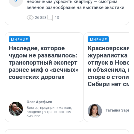
необычным украсить квартиру — смотрим
зелёное разнообразие на выставке экзотики
26 858
13
МНЕНИЕ
МНЕНИЕ
Наследие, которое
Красноярская
чудом не развалилось:
журналистка п
транспортный эксперт
отпуск в Ново
разнес миф о «вечных»
и объяснила, п
советских дорогах
споре о столиц
Сибири нет см
Олег Арефьев
Блогер, предприниматель,
Татьяна Зарва
владелец в транспортном
бизнесе