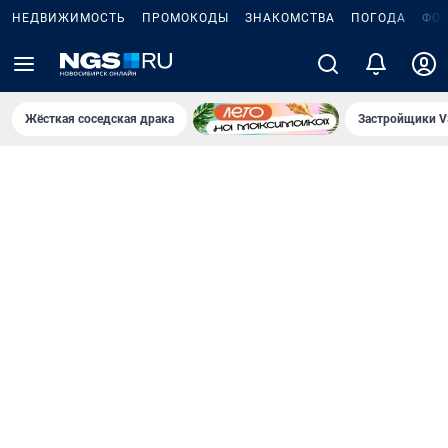
НЕДВИЖИМОСТЬ
ПРОМОКОДЫ
ЗНАКОМСТВА
ПОГОДА
ФО
Жёсткая соседская драка
Застройщики V