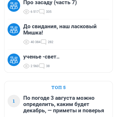
Про засаду (часть 7)
6 517
335
До свидания, наш ласковый
Мишка!
40 384
282
ученье -свет..
2 560
38
ТОП 5
По погоде 3 августа можно
1
определить, каким будет
декабрь, — приметы и поверья