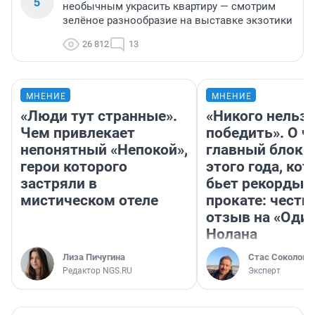
5
необычным украсить квартиру — смотрим
зелёное разнообразие на выставке экзотики
26 812
13
МНЕНИЕ
МНЕНИЕ
«Люди тут странные».
«Никого нельз
Чем привлекает
победить». О ч
непонятный «Непокой»,
главный блокб
герои которого
этого года, ко
застряли в
бьет рекорды 
мистическом отеле
прокате: честн
отзыв на «Оди
Нолана
Лиза Пичугина
Стас Соколов
Редактор NGS.RU
Эксперт