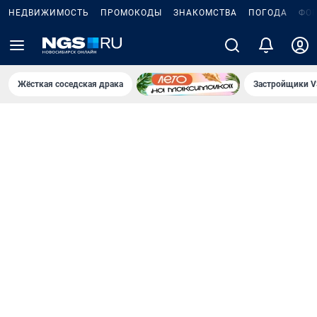
НЕДВИЖИМОСТЬ
ПРОМОКОДЫ
ЗНАКОМСТВА
ПОГОДА
ФО
Жёсткая соседская драка
Застройщики V