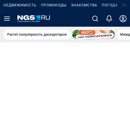
НЕДВИЖИМОСТЬ
ПРОМОКОДЫ
ЗНАКОМСТВА
ПОГОДА
ФО
Растет популярность дискаунтеров
Межд