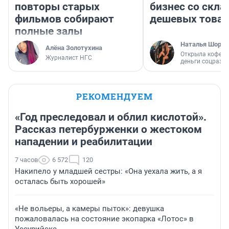
повторы старых
бизнес со скл
фильмов собирают
дешевых това
полные залы
Наталья Шорох
Алёна Золотухина
Открыла кофейн
Журналист НГС
деньги соцразв
РЕКОМЕНДУЕМ
«Год преследовал и облил кислотой».
Рассказ петербурженки о жестоком
нападении и реабилитации
7 часов
6 572
120
Накипело у младшей сестры: «Она уехала жить, а я
осталась быть хорошей»
«Не вольеры, а камеры пыток»: девушка
пожаловалась на состояние экопарка «Лотос» в
Уссурийске