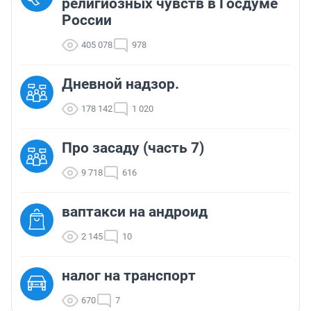
религиозных чувств в Госдуме
России
405 078
978
Дневной надзор.
178 142
1 020
Про засаду (часть 7)
9 718
616
ваптакси на андроид
2 145
10
налог на транспорт
670
7