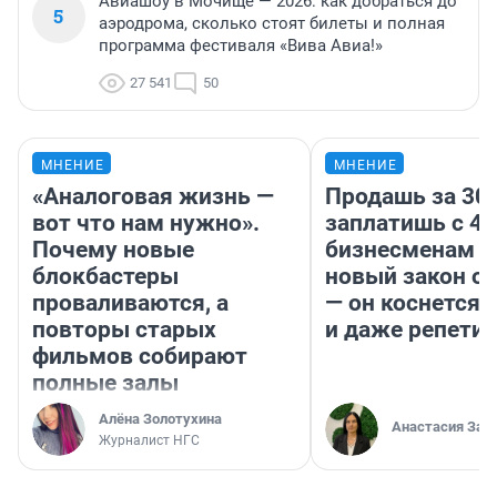
Авиашоу в Мочище — 2026: как добраться до
5
аэродрома, сколько стоят билеты и полная
программа фестиваля «Вива Авиа!»
27 541
50
МНЕНИЕ
МНЕНИЕ
«Аналоговая жизнь —
Продашь за 300
вот что нам нужно».
заплатишь с 40
Почему новые
бизнесменам г
блокбастеры
новый закон о 
проваливаются, а
— он коснется 
повторы старых
и даже репети
фильмов собирают
полные залы
Алёна Золотухина
Анастасия Зав
Журналист НГС