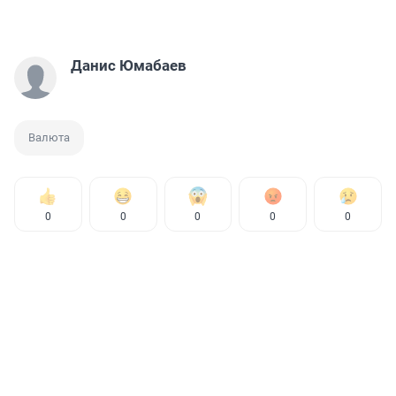
Данис Юмабаев
Валюта
0
0
0
0
0