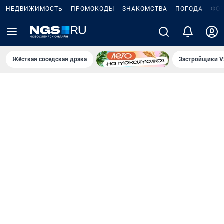
НЕДВИЖИМОСТЬ
ПРОМОКОДЫ
ЗНАКОМСТВА
ПОГОДА
ФО
Жёсткая соседская драка
Застройщики V