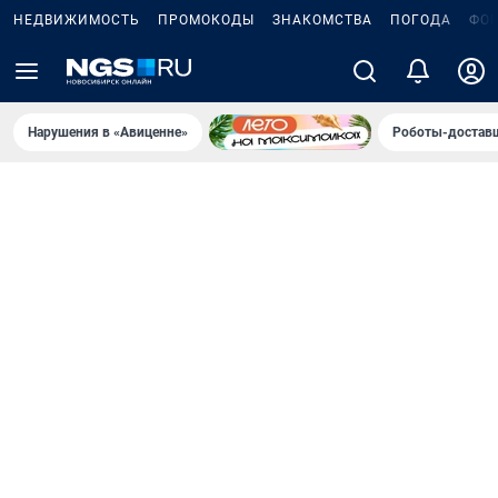
НЕДВИЖИМОСТЬ
ПРОМОКОДЫ
ЗНАКОМСТВА
ПОГОДА
ФО
Нарушения в «Авиценне»
Роботы-доставщ