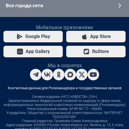
Все города сети
Мобильное приложение
Google Play
App Store
App Gallery
RuStore
Мы в соцсетях
Контактные данные для Роскомнадзора и государственных органов
Сетевое издание «НГС.НОВОСТИ» (18+)
Зарегистрировано Федеральной службой по надзору в сфере связи,
информационных технологий и массовых коммуникаций (Роскомнадзор)
Регистрационный номер ЭЛ № ФС 77— 84683
Учредитель: Общество с ограниченной ответственностью "ИНТЕРНЕТ
ТЕХНОЛОГИИ"
Главный редактор: Громкова Елена Александровна
Адрес редакции: 630099, Россия, Новосибирск, ул. Ленина, д. 12, 6 этаж,