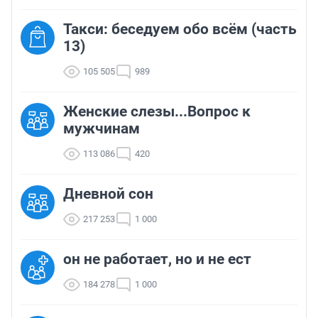
Такси: беседуем обо всём (часть
13)
105 505
989
Женские слезы...Вопрос к
мужчинам
113 086
420
Дневной сон
217 253
1 000
он не работает, но и не ест
184 278
1 000