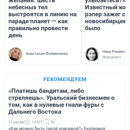
желания: шесть
улыбаетесь?»
небесных тел
Известный кор
выстроятся в линию на
рэпер зажег с 
параде планет — как
новосибирцев: 
правильно провести
было
день
Нина Раневска
Анастасия Филимонова
Журналист
РЕКОМЕНДУЕМ
«Платишь бандитам, либо
стреляешь». Уральский бизнесмен о
том, как в нулевые гнали фуры с
Дальнего Востока
11 часов
13 577
53
«Как можно быть такой красивой?» Екатерина