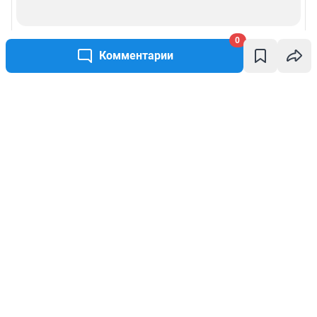
0
Комментарии
Написать комментарий