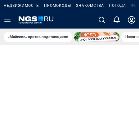
НЕДВИЖИМОСТЬ
ПРОМОКОДЫ
ЗНАКОМСТВА
ПОГОДА
ФО
«Майские» против подставщиков
Налог 