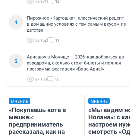
76 971
12
Пирожное «Картошка»: классический рецепт
4
в домашних условиях с тем самым вкусом из
детства
30 152
11
Авиашоу в Мочище — 2026: как добраться до
5
аэродрома, сколько стоят билеты и полная
программа фестиваля «Вива Авиа!»
27 185
50
МНЕНИЕ
МНЕНИЕ
«Покупаешь кота в
«Мы видим нов
мешке»:
Нолана»: с как
предприниматель
настроем нужн
рассказала, как на
смотреть «Оди