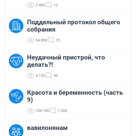
2 406
12
Поддельный протокол общего
собрания
54 890
75
Неудачный пристрой, что
делать?!
4 152
46
Красота и беременность (часть
9)
194 180
1 000
вавилонянам