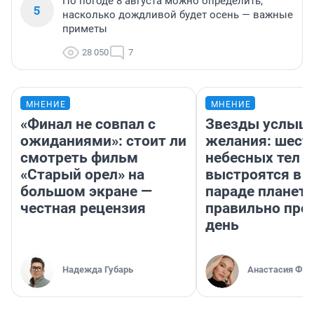
По погоде 8 августа можно определить,
5
насколько дождливой будет осень — важные
приметы
28 050
7
МНЕНИЕ
МНЕНИЕ
«Финал не совпал с
Звезды услыш
ожиданиями»: стоит ли
желания: шест
смотреть фильм
небесных тел
«Старый орел» на
выстроятся в 
большом экране —
параде планет 
честная рецензия
правильно про
день
Надежда Губарь
Анастасия Фил