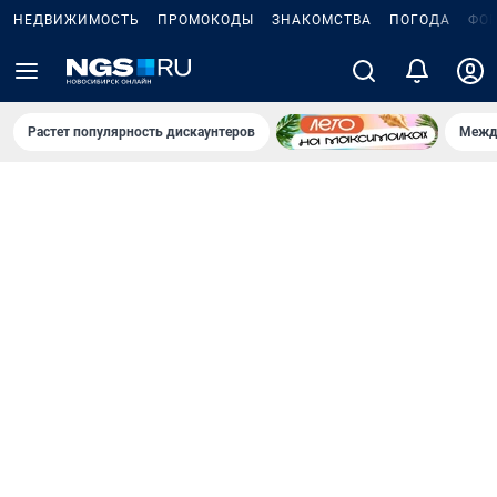
НЕДВИЖИМОСТЬ
ПРОМОКОДЫ
ЗНАКОМСТВА
ПОГОДА
ФО
Растет популярность дискаунтеров
Межд