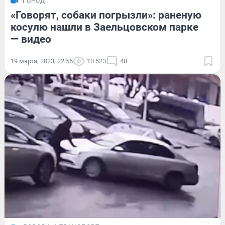
ГОРОД
«Говорят, собаки погрызли»: раненую
косулю нашли в Заельцовском парке
— видео
19 марта, 2023, 22:55
10 523
48