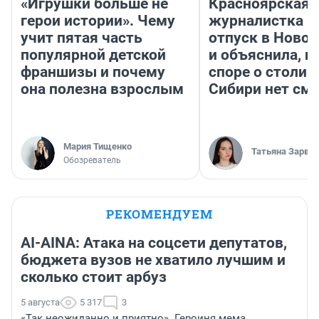
«Игрушки больше не
Красноярская
герои истории». Чему
журналистка п
учит пятая часть
отпуск в Ново
популярной детской
и объяснила, п
франшизы и почему
споре о столиц
она полезна взрослым
Сибири нет см
Мария Тищенко
Татьяна Зарва
Обозреватель
РЕКОМЕНДУЕМ
AI-AINA: Атака на соцсети депутатов,
бюджета вузов не хватило лучшим и
сколько стоит арбуз
5 августа
5 317
3
«Так неожиданно и приятно». Героиня мема