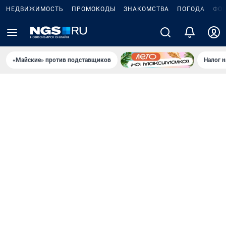
НЕДВИЖИМОСТЬ
ПРОМОКОДЫ
ЗНАКОМСТВА
ПОГОДА
ФО
«Майские» против подставщиков
Налог 