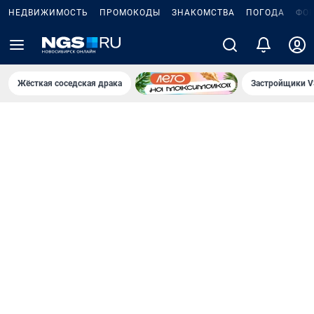
НЕДВИЖИМОСТЬ
ПРОМОКОДЫ
ЗНАКОМСТВА
ПОГОДА
ФО
Жёсткая соседская драка
Застройщики V