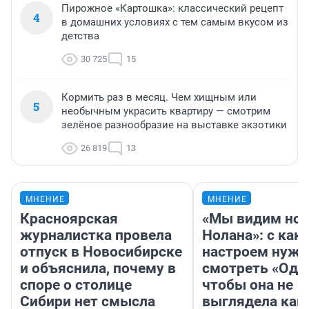
Пирожное «Картошка»: классический рецепт
4
в домашних условиях с тем самым вкусом из
детства
30 725
15
Кормить раз в месяц. Чем хищным или
5
необычным украсить квартиру — смотрим
зелёное разнообразие на выставке экзотики
26 819
13
МНЕНИЕ
МНЕНИЕ
Красноярская
«Мы видим нов
журналистка провела
Нолана»: с как
отпуск в Новосибирске
настроем нужн
и объяснила, почему в
смотреть «Оди
споре о столице
чтобы она не
Сибири нет смысла
выглядела как