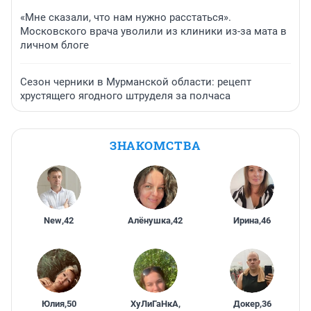
«Мне сказали, что нам нужно расстаться».
Московского врача уволили из клиники из-за мата в
личном блоге
Сезон черники в Мурманской области: рецепт
хрустящего ягодного штруделя за полчаса
ЗНАКОМСТВА
New
,
42
Алёнушка
,
42
Ирина
,
46
Юлия
,
50
ХуЛиГаНкА
,
Докер
,
36