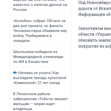
Под Новосибирс
известно о налетах дронов на
дороги от Иски
Россию
Информация об 
«Колобок» собрал 100 млн за
два дня проката, но фанаты
Заказчиком выс
Человека-паука объявили ему
области «Управ
войну. Разбираемся в
обновить земля
скандале
покрытие из ас
Школьники победили на
Международной олимпиаде
по ИИ в Казахстане
Нагиева не узнать! Как
выглядели звезды культовой
«Каменской» 27 лет назад
В Ленинском районе
заброшенная «Тойота» мешает
жильцам — мэрия ищет
владельца