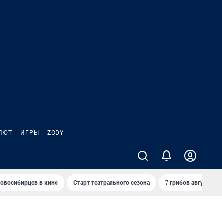
ЛЮТ
ИГРЫ
ZODY
овосибирцев в кино
Старт театрального сезона
7 грибов августа