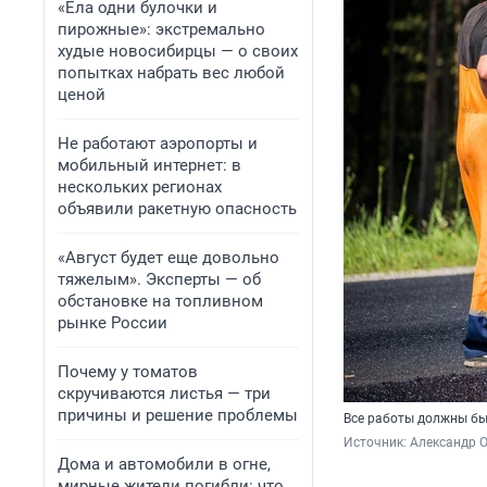
«Ела одни булочки и
пирожные»: экстремально
худые новосибирцы — о своих
попытках набрать вес любой
ценой
Не работают аэропорты и
мобильный интернет: в
нескольких регионах
объявили ракетную опасность
«Август будет еще довольно
тяжелым». Эксперты — об
обстановке на топливном
рынке России
Почему у томатов
скручиваются листья — три
причины и решение проблемы
Все работы должны бы
Источник: 
Александр 
Дома и автомобили в огне,
мирные жители погибли: что