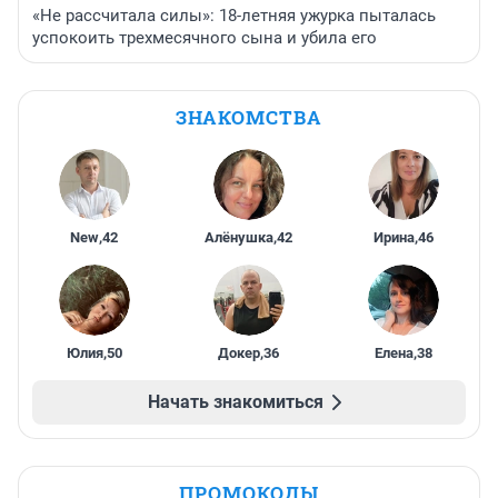
«Не рассчитала силы»: 18-летняя ужурка пыталась
успокоить трехмесячного сына и убила его
ЗНАКОМСТВА
New
,
42
Алёнушка
,
42
Ирина
,
46
Юлия
,
50
Докер
,
36
Елена
,
38
Начать знакомиться
ПРОМОКОДЫ