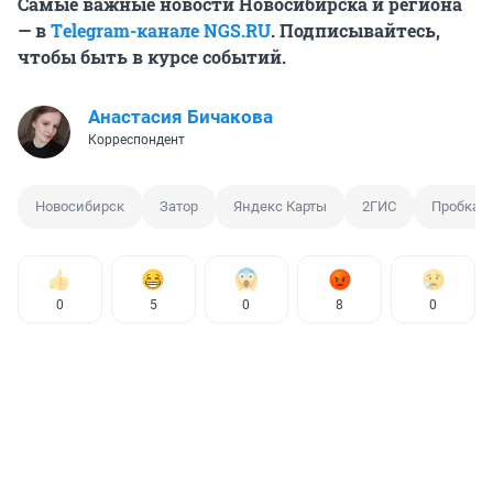
Самые важные новости Новосибирска и региона
— в
Тelegram-канале NGS.RU
. Подписывайтесь,
чтобы быть в курсе событий.
Анастасия Бичакова
Корреспондент
Новосибирск
Затор
Яндекс Карты
2ГИС
Пробка
0
5
0
8
0