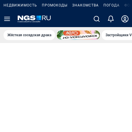
НЕДВИЖИМОСТЬ
ПРОМОКОДЫ
ЗНАКОМСТВА
ПОГОДА
ФО
Жёсткая соседская драка
Застройщики V