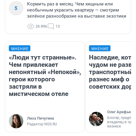
Кормить раз в месяц. Чем хищным или
5
необычным украсить квартиру — смотрим
зелёное разнообразие на выставке экзотики
26 896
13
МНЕНИЕ
МНЕНИЕ
«Люди тут странные».
Наследие, кото
Чем привлекает
чудом не разва
непонятный «Непокой»,
транспортный 
герои которого
разнес миф о 
застряли в
советских доро
мистическом отеле
Олег Арефьев
Блогер, предпри
Лиза Пичугина
владелец в тра
Редактор NGS.RU
бизнесе